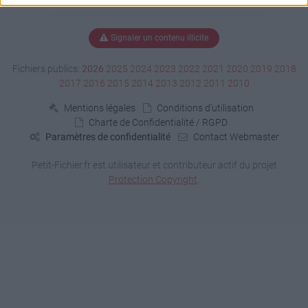
Signaler un contenu illicite
Fichiers publics:
2026
2025
2024
2023
2022
2021
2020
2019
2018
2017
2016
2015
2014
2013
2012
2011
2010
Mentions légales
Conditions d'utilisation
Charte de Confidentialité / RGPD
Paramètres de confidentialité
Contact Webmaster
Petit-Fichier.fr est utilisateur et contributeur actif du projet
Protection Copyright
.