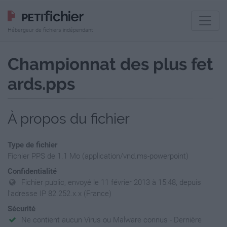
Hébergeur de fichiers indépendant
Championnat des plus fet
ards.pps
À propos du fichier
Type de fichier
Fichier PPS de 1.1 Mo (application/vnd.ms-powerpoint)
Confidentialité
Fichier public, envoyé le 11 février 2013 à 15:48, depuis
l'adresse IP 82.252.x.x (France)
Sécurité
Ne contient aucun Virus ou Malware connus - Dernière