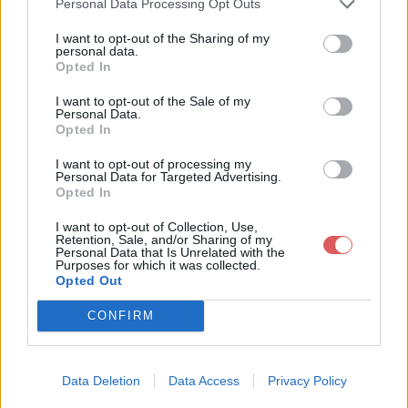
Personal Data Processing Opt Outs
I want to opt-out of the Sharing of my
personal data.
Télécharger le fichier Champion
Opted In
nat_des_plus_fetards.pps
I want to opt-out of the Sale of my
Personal Data.
Opted In
I want to opt-out of processing my
Télécharger Championnat_des_pl
Personal Data for Targeted Advertising.
Opted In
us_fetards.pps
I want to opt-out of Collection, Use,
Retention, Sale, and/or Sharing of my
Personal Data that Is Unrelated with the
Télécharger le fichier (1.1 Mo)
Purposes for which it was collected.
Opted Out
CONFIRM
Data Deletion
Data Access
Privacy Policy