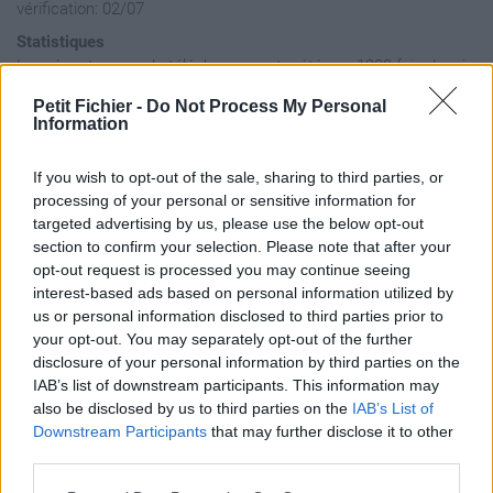
vérification: 02/07
Statistiques
La présente page de téléchargement a été vue 1389 fois depuis
l'envoi du fichier
Petit Fichier -
Do Not Process My Personal
Page de téléchargement
Information
https://www.petit-fichier.fr/2013/02/11/championnat-des-plus-
fetards-1/
If you wish to opt-out of the sale, sharing to third parties, or
Copier
processing of your personal or sensitive information for
targeted advertising by us, please use the below opt-out
section to confirm your selection. Please note that after your
Partager le fichier
opt-out request is processed you may continue seeing
interest-based ads based on personal information utilized by
Championnat_des_plus_fetards.p
us or personal information disclosed to third parties prior to
sur le Web et les réseaux
your opt-out. You may separately opt-out of the further
disclosure of your personal information by third parties on the
sociaux:
IAB’s list of downstream participants. This information may
also be disclosed by us to third parties on the
IAB’s List of
Downstream Participants
that may further disclose it to other
third parties.