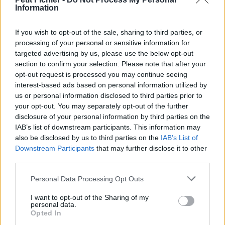
Information
La présente page de téléchargement a été vue 1275 fois depuis
l'envoi du fichier
If you wish to opt-out of the sale, sharing to third parties, or
Page de téléchargement
processing of your personal or sensitive information for
https://www.petit-fichier.fr/2013/02/09/une-ou-deux-boules/
targeted advertising by us, please use the below opt-out
Copier
section to confirm your selection. Please note that after your
opt-out request is processed you may continue seeing
interest-based ads based on personal information utilized by
Partager le fichier
us or personal information disclosed to third parties prior to
une_ou_deux_boules.mpg sur
your opt-out. You may separately opt-out of the further
disclosure of your personal information by third parties on the
le Web et les réseaux sociaux:
IAB’s list of downstream participants. This information may
also be disclosed by us to third parties on the
IAB’s List of
Downstream Participants
that may further disclose it to other
third parties.
Personal Data Processing Opt Outs
I want to opt-out of the Sharing of my
personal data.
Télécharger le fichier une_ou_de
Opted In