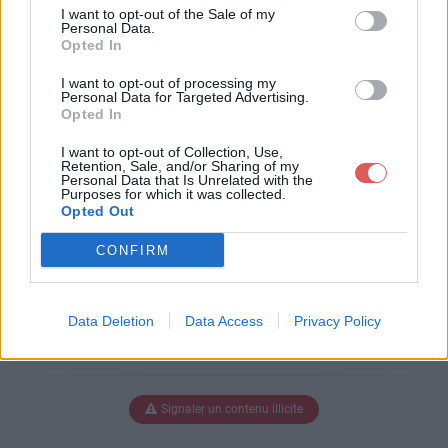
ux_boules.mpg
I want to opt-out of the Sale of my
Personal Data.
Opted In
I want to opt-out of processing my
Télécharger une_ou_deux_boules.
Personal Data for Targeted Advertising.
Opted In
mpg
I want to opt-out of Collection, Use,
Retention, Sale, and/or Sharing of my
Personal Data that Is Unrelated with the
Purposes for which it was collected.
Télécharger le fichier (4.8 Mo)
Opted Out
CONFIRM
Data Deletion
Data Access
Privacy Policy
Signaler un contenu illicite