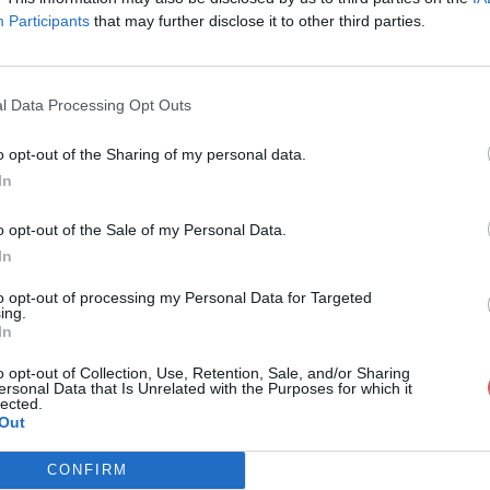
Participants
that may further disclose it to other third parties.
l Data Processing Opt Outs
o opt-out of the Sharing of my personal data.
ella joue Gonzague.docx
In
o opt-out of the Sale of my Personal Data.
In
nzague.docx
to opt-out of processing my Personal Data for Targeted
ing.
In
o opt-out of Collection, Use, Retention, Sale, and/or Sharing
ersonal Data that Is Unrelated with the Purposes for which it
lected.
Out
CONFIRM