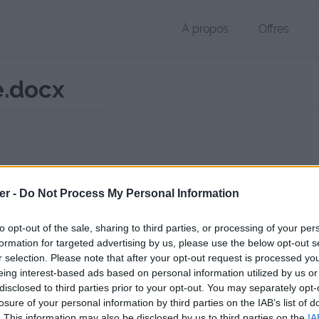
À propos
Offres
e.docx
r DOCX de 115 Ko (application/vnd.openxmlformats-officedocument
er -
Do Not Process My Personal Information
chier public, envoyé le 27 janvier 2013 à 21:06, depuis l'adresse IP 86.
 contient aucun Virus ou Malware connus - Dernière vérification: hier
to opt-out of the sale, sharing to third parties, or processing of your per
ente page de téléchargement a été vue 1238 fois depuis l'envoi du fi
formation for targeted advertising by us, please use the below opt-out s
r selection. Please note that after your opt-out request is processed y
/www.petit-fichier.fr/2013/01/27/stella-joue-gonzague/
Copier
eing interest-based ads based on personal information utilized by us or
disclosed to third parties prior to your opt-out. You may separately opt-
losure of your personal information by third parties on the IAB’s list of
 joue Gonzague.docx sur le Web et l
. This information may also be disclosed by us to third parties on the
IA