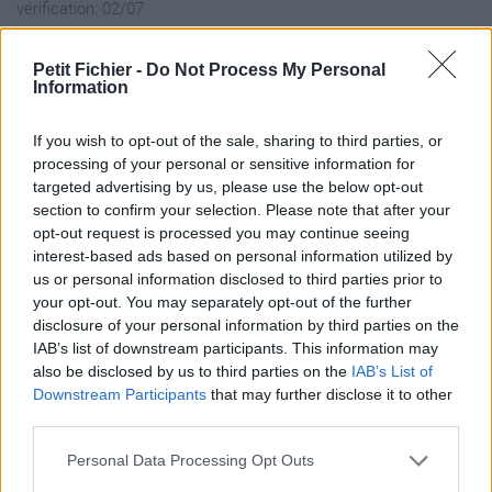
vérification: 02/07
Statistiques
La présente page de téléchargement a été vue 3052 fois depuis
Petit Fichier -
Do Not Process My Personal
Information
l'envoi du fichier
Page de téléchargement
If you wish to opt-out of the sale, sharing to third parties, or
https://www.petit-fichier.fr/2013/01/27/kent-b-w-1999-taille-
processing of your personal or sensitive information for
parotodus-benedenii/
targeted advertising by us, please use the below opt-out
Copier
section to confirm your selection. Please note that after your
opt-out request is processed you may continue seeing
interest-based ads based on personal information utilized by
Partager le fichier KENT, B.W.
us or personal information disclosed to third parties prior to
(1999)_(Taille Parotodus
your opt-out. You may separately opt-out of the further
disclosure of your personal information by third parties on the
benedenii).pdf sur le Web et les
IAB’s list of downstream participants. This information may
réseaux sociaux:
also be disclosed by us to third parties on the
IAB’s List of
Downstream Participants
that may further disclose it to other
third parties.
Personal Data Processing Opt Outs