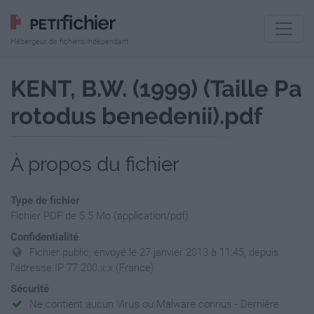
Hébergeur de fichiers indépendant
KENT, B.W. (1999) (Taille Pa
rotodus benedenii).pdf
À propos du fichier
Type de fichier
Fichier PDF de 5.5 Mo (application/pdf)
Confidentialité
Fichier public, envoyé le 27 janvier 2013 à 11:45, depuis
l'adresse IP 77.200.x.x (France)
Sécurité
Ne contient aucun Virus ou Malware connus - Dernière