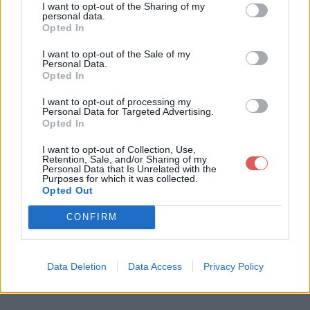
I want to opt-out of the Sharing of my
personal data.
Opted In
Télécharger le fichier KENT, B.W.
I want to opt-out of the Sale of my
Personal Data.
(1999)_(Taille Parotodus benede
Opted In
nii).pdf
I want to opt-out of processing my
Personal Data for Targeted Advertising.
Opted In
I want to opt-out of Collection, Use,
Télécharger KENT, B.W. (1999)_(Tai
Retention, Sale, and/or Sharing of my
Personal Data that Is Unrelated with the
lle Parotodus benedenii).pdf
Purposes for which it was collected.
Opted Out
CONFIRM
Télécharger le fichier (5.5 Mo)
Data Deletion
Data Access
Privacy Policy