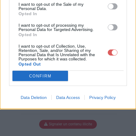
ondage.doc
I want to opt-out of the Sale of my
Personal Data.
Opted In
I want to opt-out of processing my
Télécharger Résultats sondage.do
Personal Data for Targeted Advertising.
Opted In
c
I want to opt-out of Collection, Use,
Retention, Sale, and/or Sharing of my
Personal Data that Is Unrelated with the
Purposes for which it was collected.
Télécharger le fichier (71 Ko)
Opted Out
CONFIRM
Data Deletion
Data Access
Privacy Policy
Signaler un contenu illicite