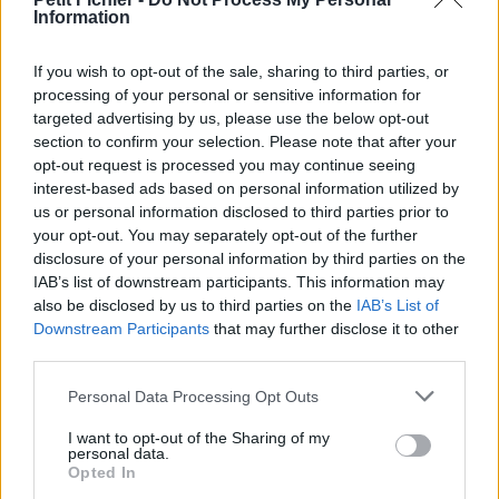
Information
La présente page de téléchargement a été vue 1288 fois depuis
l'envoi du fichier
If you wish to opt-out of the sale, sharing to third parties, or
Page de téléchargement
processing of your personal or sensitive information for
https://www.petit-fichier.fr/2013/01/23/resultats-sondage/
targeted advertising by us, please use the below opt-out
Copier
section to confirm your selection. Please note that after your
opt-out request is processed you may continue seeing
interest-based ads based on personal information utilized by
Partager le fichier Résultats
us or personal information disclosed to third parties prior to
sondage.doc sur le Web et les
your opt-out. You may separately opt-out of the further
disclosure of your personal information by third parties on the
réseaux sociaux:
IAB’s list of downstream participants. This information may
also be disclosed by us to third parties on the
IAB’s List of
Downstream Participants
that may further disclose it to other
third parties.
Personal Data Processing Opt Outs
I want to opt-out of the Sharing of my
personal data.
Télécharger le fichier Résultats s
Opted In