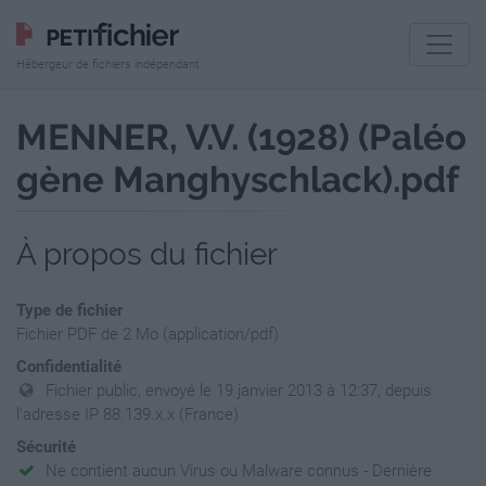
Hébergeur de fichiers indépendant
MENNER, V.V. (1928) (Paléo
gène Manghyschlack).pdf
À propos du fichier
Type de fichier
Fichier PDF de 2 Mo (application/pdf)
Confidentialité
Fichier public, envoyé le 19 janvier 2013 à 12:37, depuis
l'adresse IP 88.139.x.x (France)
Sécurité
Ne contient aucun Virus ou Malware connus - Dernière