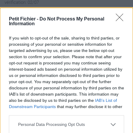
vérification: 02/07
Statistiques
La présente page de téléchargement a été vue 1339 fois depuis
Petit Fichier -
Do Not Process My Personal
Information
l'envoi du fichier
Page de téléchargement
If you wish to opt-out of the sale, sharing to third parties, or
https://www.petit-fichier.fr/2013/01/19/menner-v-v-1928-
processing of your personal or sensitive information for
paleogene-manghyschlack/
targeted advertising by us, please use the below opt-out
Copier
section to confirm your selection. Please note that after your
opt-out request is processed you may continue seeing
interest-based ads based on personal information utilized by
Partager le fichier MENNER, V.V.
us or personal information disclosed to third parties prior to
(1928)_(Paléogène
your opt-out. You may separately opt-out of the further
disclosure of your personal information by third parties on the
Manghyschlack).pdf sur le Web
IAB’s list of downstream participants. This information may
et les réseaux sociaux:
also be disclosed by us to third parties on the
IAB’s List of
Downstream Participants
that may further disclose it to other
third parties.
Personal Data Processing Opt Outs