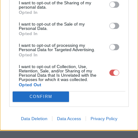
I want to opt-out of the Sharing of my
personal data.
Opted In
Télécharger le fichier MENNER,
I want to opt-out of the Sale of my
Personal Data.
V.V. (1928)_(Paléogène Manghys
Opted In
chlack).pdf
I want to opt-out of processing my
Personal Data for Targeted Advertising.
Opted In
I want to opt-out of Collection, Use,
Télécharger MENNER, V.V. (1928)_
Retention, Sale, and/or Sharing of my
Personal Data that Is Unrelated with the
(Paléogène Manghyschlack).pdf
Purposes for which it was collected.
Opted Out
CONFIRM
Télécharger le fichier (2 Mo)
Data Deletion
Data Access
Privacy Policy