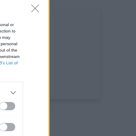
sonal or
ection to
ou may
 personal
out of the
 downstream
B’s List of
ciaux: