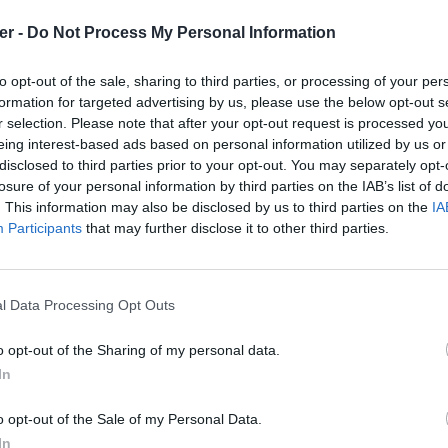
er -
Do Not Process My Personal Information
ess / wp-admin / images / imgedit-icons-2x.png
-rw-a--     3.1 fat     6989 bx defN 12-Nov-07 18:49 wordpress / wp-admin / images / imgedit-icons.png
-rw-a--     3.1 fat     1523 bx defN 12-Nov-07 18:49 wordpress / wp-admin / images / list-2x.png
-rw-a--     3.1 fat     1003 bx defN 12-Nov-07 18:49 wordpress / wp-admin / images / list.png
-rw-a--     3.1 fat     2530 bx defN 12-Nov-22 19:08 wordpress / wp-admin / images / loading.gif
-rw-a--     3.1 fat      377 bx defN 12-Nov-07 18:49 wordpress / wp-admin / images / marker.png
-rw-a--     3.1 fat     2001 bx defN 12-Sep-24 19:44 wordpress / wp-admin / images / mask.png
-rw-a--     3.1 fat      850 bx defN 12-Nov-07 18:49 wordpress / wp-admin / images / media-button-2x.png
-rw-a--     3.1 fat      206 bx defN 12-Nov-22 19:08 wordpress / wp-admin / images / media-button-image.gif
-rw-a--     3.1 fat      205 bx defN 10-May-25 17:14 wordpress / wp-admin / images / media-button-music.gif
-rw-a--     3.1 fat      245 bx defN 10-May-25 17:14 wordpress / wp-admin / images / media-button-other.gif
-rw-a--     3.1 fat      139 bx defN 12-Nov-22 19:08 wordpress / wp-admin / images / media-button-video.gif
-rw-a--     3.1 fat      323 bx defN 12-Nov-07 18:49 wordpress / wp-admin / images / media-button.png
-rw-a--     3.1 fat    30324 bx defN 12-Nov-21 19:17 wordpress / wp-admin / images / menu-2x.png
-rw-a--     3.1 fat       92 bx defN 12-Sep-24 19:44 wordpress / wp-admin / images / menu-shadow-rtl.png
-rw-a--     3.1 fat       89 bx defN 12-S
to opt-out of the sale, sharing to third parties, or processing of your per
formation for targeted advertising by us, please use the below opt-out s
r selection. Please note that after your opt-out request is processed y
eing interest-based ads based on personal information utilized by us or
disclosed to third parties prior to your opt-out. You may separately opt-
losure of your personal information by third parties on the IAB’s list of
. This information may also be disclosed by us to third parties on the
IA
Participants
that may further disclose it to other third parties.
l Data Processing Opt Outs
o opt-out of the Sharing of my personal data.
In
ess.zip sur le Web et les réseaux so
o opt-out of the Sale of my Personal Data.
In