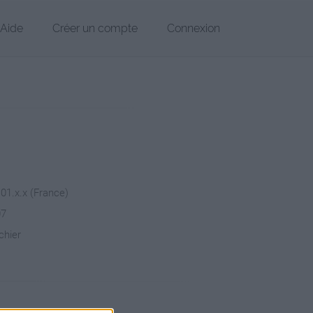
Aide
Créer un compte
Connexion
101.x.x (France)
07
chier