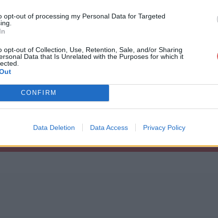
to opt-out of processing my Personal Data for Targeted
ing.
In
o opt-out of Collection, Use, Retention, Sale, and/or Sharing
ersonal Data that Is Unrelated with the Purposes for which it
dpress.zip
lected.
Out
CONFIRM
Data Deletion
Data Access
Privacy Policy