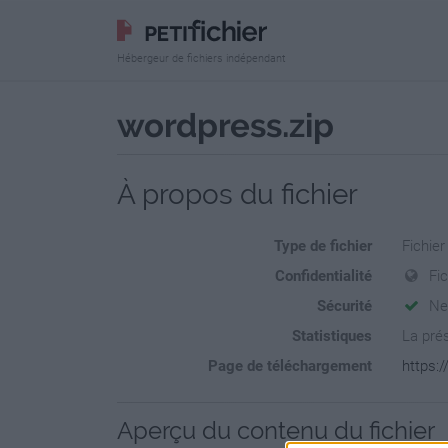
Hébergeur de fichiers indépendant
wordpress.zip
À propos du fichier
Type de fichier
Fichier
Confidentialité
Fi
Sécurité
Ne
Statistiques
La prés
Page de téléchargement
https:
Aperçu du contenu du fichier