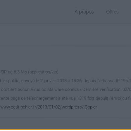
À propos
Offres
 ZIP de 6.3 Mo (application/zip)
chier public, envoyé le 2 janvier 2013 à 18:36, depuis l'adresse IP 195.
 contient aucun Virus ou Malware connus - Dernière vérification: 02/
ente page de téléchargement a été vue 1319 fois depuis l'envoi du fi
//www.petit-fichier.fr/2013/01/02/wordpress/
Copier