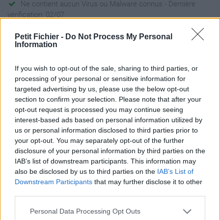
Ne contient aucun Virus ou Malware connus - Dernière
vérification: 02/07
Statistiques
Petit Fichier -
Do Not Process My Personal
La présente page de téléchargement a été vue 1342 fois depuis
Information
l'envoi du fichier
Page de téléchargement
If you wish to opt-out of the sale, sharing to third parties, or
https://www.petit-fichier.fr/2012/10/31/pull-s-project-12-ultime-
processing of your personal or sensitive information for
maracana2-test/
targeted advertising by us, please use the below opt-out
Copier
section to confirm your selection. Please note that after your
opt-out request is processed you may continue seeing
interest-based ads based on personal information utilized by
Partager le fichier pull-s-project-
us or personal information disclosed to third parties prior to
your opt-out. You may separately opt-out of the further
12-ultime maracana2 - test.xlsm
disclosure of your personal information by third parties on the
sur le Web et les réseaux
IAB’s list of downstream participants. This information may
also be disclosed by us to third parties on the
IAB’s List of
sociaux:
Downstream Participants
that may further disclose it to other
third parties.
Personal Data Processing Opt Outs