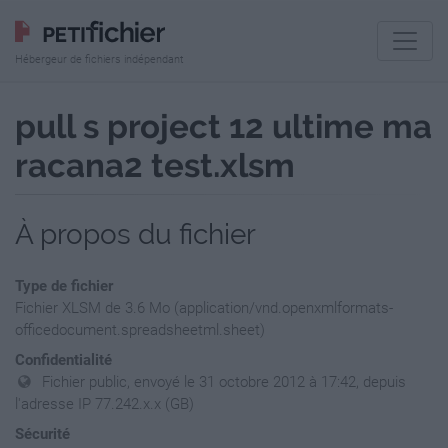
Hébergeur de fichiers indépendant
pull s project 12 ultime ma
racana2 test.xlsm
À propos du fichier
Type de fichier
Fichier XLSM de 3.6 Mo (application/vnd.openxmlformats-
officedocument.spreadsheetml.sheet)
Confidentialité
Fichier public, envoyé le 31 octobre 2012 à 17:42, depuis
l'adresse IP 77.242.x.x (GB)
Sécurité