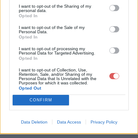
I want to opt-out of the Sharing of my
personal data.
Opted In
I want to opt-out of the Sale of my
Télécharger le fichier pull-s-proj
Personal Data.
Opted In
ect-12-ultime maracana2 - test.x
lsm
I want to opt-out of processing my
Personal Data for Targeted Advertising.
Opted In
I want to opt-out of Collection, Use,
Retention, Sale, and/or Sharing of my
Télécharger pull-s-project-12-ulti
Personal Data that Is Unrelated with the
Purposes for which it was collected.
me maracana2 - test.xlsm
Opted Out
CONFIRM
Télécharger le fichier (3.6 Mo)
Data Deletion
Data Access
Privacy Policy