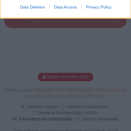
Data Deletion
Data Access
Privacy Policy
Télécharger le fichier (< 1 Ko)
Signaler un contenu illicite
Fichiers publics:
2026
2025
2024
2023
2022
2021
2020
2019
2018
2017
2016
2015
2014
2013
2012
2011
2010
Mentions légales
Conditions d'utilisation
Charte de Confidentialité / RGPD
Paramètres de confidentialité
Contact Webmaster