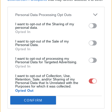
	<result>

third parties.
		<id>3</id>

		<group>The American Dollar</group>

		<prix>30.00</prix>

Personal Data Processing Opt Outs
		<type>Ambient</type>

	</result>

I want to opt-out of the Sharing of my
	<result>

personal data.
Partager le fichier projet.xml sur
		<id>4</id>

Opted In
		<group>Rise Against</group>

le Web et les réseaux sociaux:
		<prix>70.00</prix>

I want to opt-out of the Sale of my
		<type>Punk hardcore</type>

Personal Data.
	</result>

Opted In
	<result>

		<id>5</id>

I want to opt-out of processing my
		<group>PoisonBlack</group>

Personal Data for Targeted Advertising.
		<prix>55.00</prix>

Opted In
		<type>Heavy Metal</type>

	</result>

I want to opt-out of Collection, Use,
	<result>

Retention, Sale, and/or Sharing of my
		<id>6</id>

Personal Data that Is Unrelated with the
Télécharger le fichier projet.xml
Purposes for which it was collected.
		<group>Hollywood Undead</group>

Opted Out
		<prix>95.00</prix>

		<type>RapCore</type>

	</result>

CONFIRM
</results>
Télécharger projet.xml