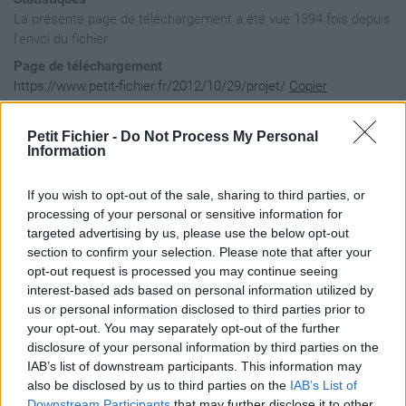
La présente page de téléchargement a été vue 1394 fois depuis
l'envoi du fichier
Page de téléchargement
https://www.petit-fichier.fr/2012/10/29/projet/
Copier
Petit Fichier -
Do Not Process My Personal
Aperçu du fichier
Information
If you wish to opt-out of the sale, sharing to third parties, or
<result count="6">

processing of your personal or sensitive information for
	<result>

targeted advertising by us, please use the below opt-out
		<id>1</id>

section to confirm your selection. Please note that after your
		<group>Adema</group>

opt-out request is processed you may continue seeing
		<prix>20.00</prix>

		<type>Nu Metal</type>

interest-based ads based on personal information utilized by
	</result>

us or personal information disclosed to third parties prior to
	<result>

your opt-out. You may separately opt-out of the further
		<id>2</id>

disclosure of your personal information by third parties on the
		<group>Asking Alexandria</group>

IAB’s list of downstream participants. This information may
		<prix>23.00</prix>

		<type>MetalCore</type>

also be disclosed by us to third parties on the
IAB’s List of
	</result>

Downstream Participants
that may further disclose it to other