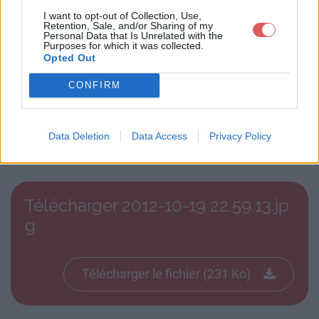
I want to opt-out of Collection, Use,
Retention, Sale, and/or Sharing of my
Personal Data that Is Unrelated with the
Purposes for which it was collected.
Opted Out
CONFIRM
Télécharger le fichier 2012-10-19
Data Deletion
Data Access
Privacy Policy
22.59.13.jpg
Télécharger 2012-10-19 22.59.13.jp
g
Télécharger le fichier (231 Ko)