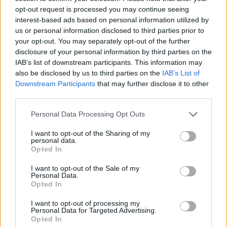
opt-out request is processed you may continue seeing
interest-based ads based on personal information utilized by
us or personal information disclosed to third parties prior to
your opt-out. You may separately opt-out of the further
disclosure of your personal information by third parties on the
IAB’s list of downstream participants. This information may
also be disclosed by us to third parties on the
IAB’s List of
Downstream Participants
that may further disclose it to other
third parties.
Personal Data Processing Opt Outs
I want to opt-out of the Sharing of my
personal data.
Opted In
I want to opt-out of the Sale of my
Personal Data.
Opted In
Partager le fichier 2012-10-19
22.59.13.jpg sur le Web et les
I want to opt-out of processing my
Personal Data for Targeted Advertising.
réseaux sociaux:
Opted In