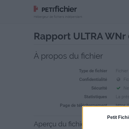
Hébergeur de fichiers indépendant
Rapport ULTRA WNr 
À propos du fichier
Type de fichier
Fichie
Confidentialité
Fi
Sécurité
Ne
Statistiques
La prés
Page de téléchargement
https:/
Petit Fichi
Aperçu du fichier