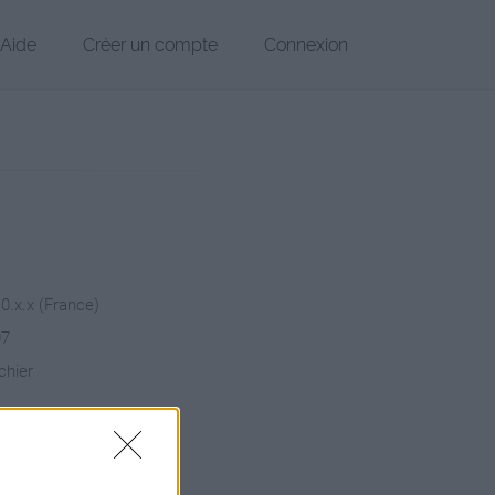
Aide
Créer un compte
Connexion
.0.x.x (France)
07
chier