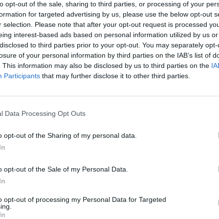
to opt-out of the sale, sharing to third parties, or processing of your per
formation for targeted advertising by us, please use the below opt-out s
r selection. Please note that after your opt-out request is processed y
eing interest-based ads based on personal information utilized by us or
disclosed to third parties prior to your opt-out. You may separately opt-
losure of your personal information by third parties on the IAB’s list of
. This information may also be disclosed by us to third parties on the
IA
Participants
that may further disclose it to other third parties.
l Data Processing Opt Outs
rt ULTRA WNr-0166.jpg sur le Web et
o opt-out of the Sharing of my personal data.
In
o opt-out of the Sale of my Personal Data.
In
to opt-out of processing my Personal Data for Targeted
ing.
apport ULTRA WNr-0166.jpg
In