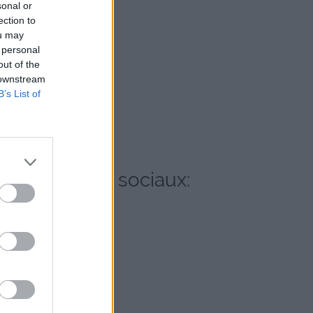
sonal or
ection to
ou may
 personal
out of the
 downstream
B’s List of
 les réseaux sociaux: