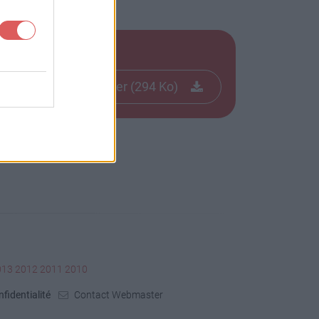
Télécharger le fichier (294 Ko)
013
2012
2011
2010
fidentialité
Contact Webmaster