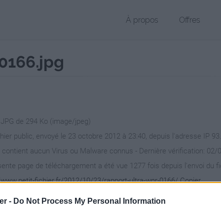
À propos
Offres
0166.jpg
r JPG de 294 Ko (image/jpeg)
chier public, envoyé le 23 octobre 2012 à 23:40, depuis l'adresse IP 93
 contient aucun Virus ou Malware connus - Dernière vérification: 02/
ente page de téléchargement a été vue 1277 fois depuis l'envoi du fi
/www.petit-fichier.fr/2012/10/23/rapport-ultra-wnr-0166/
Copier
er -
Do Not Process My Personal Information