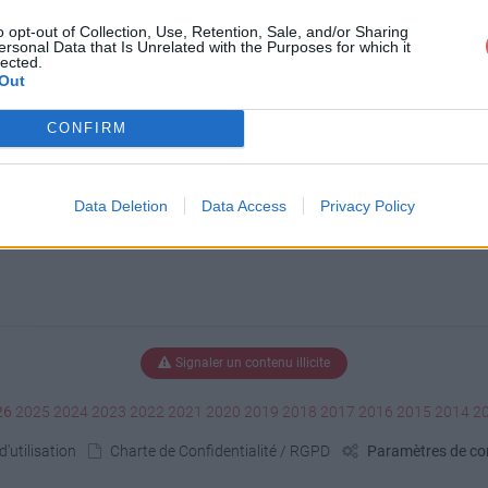
o opt-out of Collection, Use, Retention, Sale, and/or Sharing
ersonal Data that Is Unrelated with the Purposes for which it
lected.
 WNr-0166.jpg
Out
CONFIRM
Data Deletion
Data Access
Privacy Policy
Signaler un contenu illicite
26
2025
2024
2023
2022
2021
2020
2019
2018
2017
2016
2015
2014
2
'utilisation
Charte de Confidentialité / RGPD
Paramètres de con