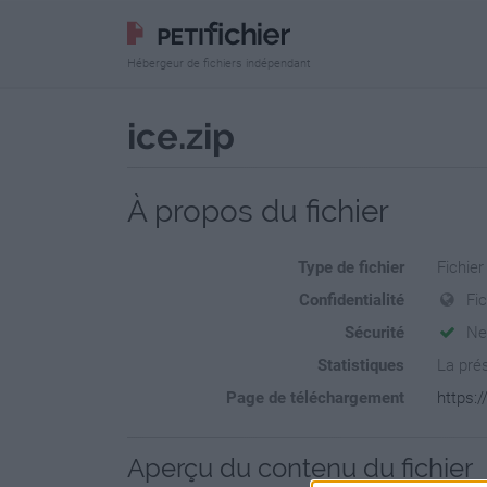
Hébergeur de fichiers indépendant
ice.zip
À propos du fichier
Type de fichier
Fichier
Confidentialité
Fi
Sécurité
Ne
Statistiques
La prés
Page de téléchargement
https:/
Aperçu du contenu du fichier