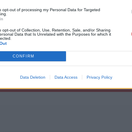
to opt-out of processing my Personal Data for Targeted
ing.
In
o opt-out of Collection, Use, Retention, Sale, and/or Sharing
ersonal Data that Is Unrelated with the Purposes for which it
ip
lected.
Out
CONFIRM
Data Deletion
Data Access
Privacy Policy