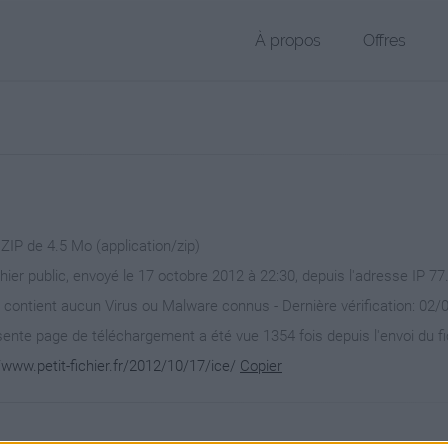
À propos
Offres
 ZIP de 4.5 Mo (application/zip)
chier public, envoyé le 17 octobre 2012 à 22:30, depuis l'adresse IP 77
 contient aucun Virus ou Malware connus - Dernière vérification: 02/
ente page de téléchargement a été vue 1354 fois depuis l'envoi du fi
/www.petit-fichier.fr/2012/10/17/ice/
Copier