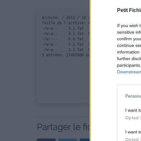
Petit Fichi
Archive: / 2012 / 10 / 17 / ice / ice.zip

Taille de l'archive: 4676739 octets, nombre d
If you wish 
-rw-a--     3.1 fat   699216 bx defN 12-Oct-1
sensitive in
-rw-a--     3.1 fat  5592560 bx defN 12-Oct-1
confirm you
-rw----     0.0 fat    11064 b- defX 12-Oct-1
-rw-a--     3.1 fat  5592560 bx defN 12-Oct-1
continue se
-rw-a--     3.1 fat  5592560 bx defN 12-Sep-1
information 
further disc
participants
Downstream 
Persona
I want t
Opted 
Partager le fichier ice.zip
I want t
Opted 