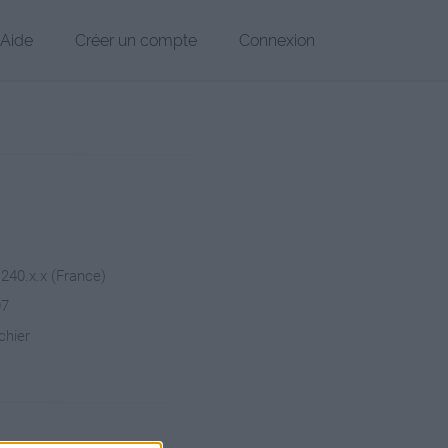
Aide
Créer un compte
Connexion
.240.x.x (France)
07
chier