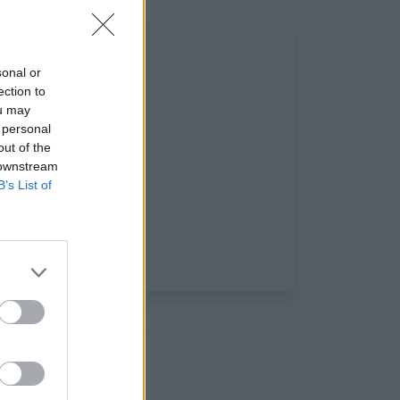
sonal or
ection to
ou may
 personal
out of the
 downstream
B’s List of