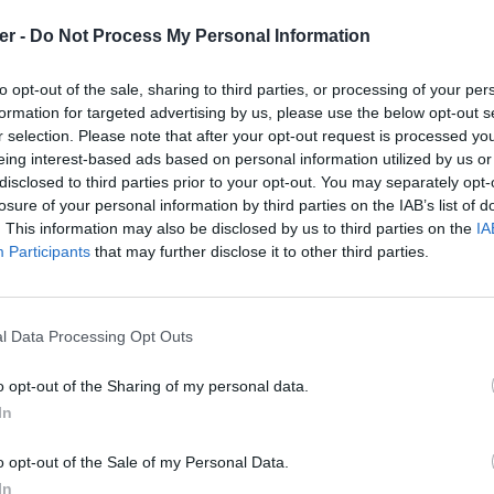
er -
Do Not Process My Personal Information
e fichiers et répertoires: 5

to opt-out of the sale, sharing to third parties, or processing of your per
7 21:09 WheelsDiffuse.dds

formation for targeted advertising by us, please use the below opt-out s
7 22:00 DetailsDiffuse.dds

r selection. Please note that after your opt-out request is processed y
7 18:13 Icon.dds

7 22:24 SkinDiffuse.dds

eing interest-based ads based on personal information utilized by us or
9 16:55 DetailsIllum.dds

disclosed to third parties prior to your opt-out. You may separately opt-
losure of your personal information by third parties on the IAB’s list of
. This information may also be disclosed by us to third parties on the
IA
Participants
that may further disclose it to other third parties.
l Data Processing Opt Outs
o opt-out of the Sharing of my personal data.
In
 sur le Web et les réseaux sociaux:
o opt-out of the Sale of my Personal Data.
In