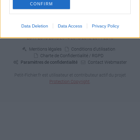
CONFIRM
Signaler un contenu illicite
Data Deletion
Data Access
Privacy Policy
Fichiers publics:
2026
2025
2024
2023
2022
2021
2020
2019
2018
2017
2016
2015
2014
2013
2012
2011
2010
Mentions légales
Conditions d'utilisation
Charte de Confidentialité / RGPD
Paramètres de confidentialité
Contact Webmaster
Petit-Fichier.fr est utilisateur et contributeur actif du projet
Protection Copyright
.