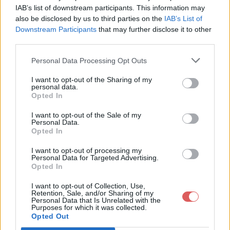
IAB’s list of downstream participants. This information may
also be disclosed by us to third parties on the
IAB’s List of
Downstream Participants
that may further disclose it to other
Télécharger le fichier Catalogue
third parties.
AirLOMB_Twenga_02.10.12.xls
Personal Data Processing Opt Outs
I want to opt-out of the Sharing of my
personal data.
Opted In
Télécharger CatalogueAirLOMB_T
wenga_02.10.12.xls
I want to opt-out of the Sale of my
Personal Data.
Opted In
Télécharger le fichier (20 Ko)
I want to opt-out of processing my
Personal Data for Targeted Advertising.
Opted In
I want to opt-out of Collection, Use,
Retention, Sale, and/or Sharing of my
Personal Data that Is Unrelated with the
Purposes for which it was collected.
Opted Out