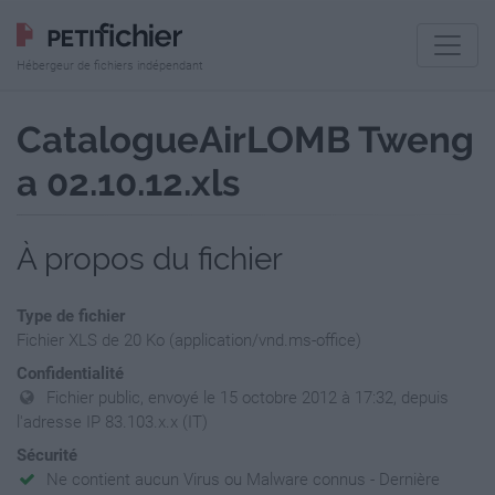
Hébergeur de fichiers indépendant
CatalogueAirLOMB Tweng
a 02.10.12.xls
À propos du fichier
Type de fichier
Fichier XLS de 20 Ko (application/vnd.ms-office)
Confidentialité
Fichier public, envoyé le 15 octobre 2012 à 17:32, depuis
l'adresse IP 83.103.x.x (IT)
Sécurité
Ne contient aucun Virus ou Malware connus - Dernière