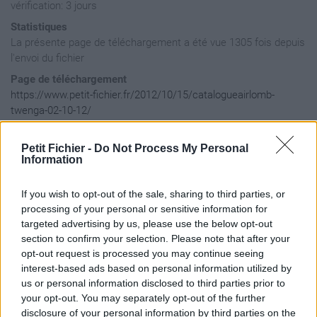
vérification: 3 jours
Statistiques
La présente page de téléchargement a été vue 1305 fois depuis
l'envoi du fichier
Page de téléchargement
https://www.petit-fichier.fr/2012/10/15/catalogueairlomb-
twenga-02-10-12/
Copier
Petit Fichier -
Do Not Process My Personal
Information
Partager le fichier
CatalogueAirLOMB_Twenga_02.10.
If you wish to opt-out of the sale, sharing to third parties, or
processing of your personal or sensitive information for
sur le Web et les réseaux
targeted advertising by us, please use the below opt-out
sociaux:
section to confirm your selection. Please note that after your
opt-out request is processed you may continue seeing
interest-based ads based on personal information utilized by
us or personal information disclosed to third parties prior to
your opt-out. You may separately opt-out of the further
disclosure of your personal information by third parties on the