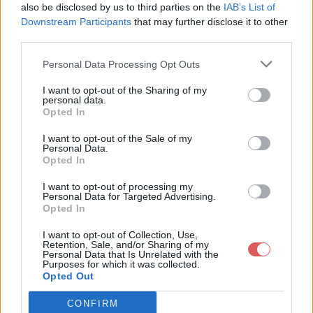
also be disclosed by us to third parties on the
IAB’s List of
Downstream Participants
that may further disclose it to other
third parties.
Personal Data Processing Opt Outs
Partager le fichier le_tourist.txt
I want to opt-out of the Sharing of my
personal data.
sur le Web et les réseaux
Opted In
sociaux:
I want to opt-out of the Sale of my
Personal Data.
Opted In
I want to opt-out of processing my
Personal Data for Targeted Advertising.
Opted In
I want to opt-out of Collection, Use,
Retention, Sale, and/or Sharing of my
Personal Data that Is Unrelated with the
Télécharger le fichier le_tourist.t
Purposes for which it was collected.
Opted Out
xt
CONFIRM