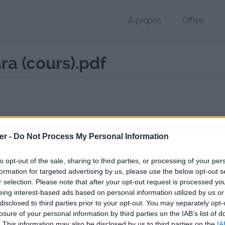
À propos
Offres
ra (cours).pdf
 PDF de 648 Ko (application/pdf)
er -
Do Not Process My Personal Information
chier public, envoyé le 11 octobre 2012 à 21:49, depuis l'adresse IP 19
 contient aucun Virus ou Malware connus - Dernière vérification: 02/
to opt-out of the sale, sharing to third parties, or processing of your per
ente page de téléchargement a été vue 2203 fois depuis l'envoi du fi
formation for targeted advertising by us, please use the below opt-out s
r selection. Please note that after your opt-out request is processed y
/www.petit-fichier.fr/2012/10/11/01-la-faune-d-ediacara-cours/
Copier
eing interest-based ads based on personal information utilized by us or
disclosed to third parties prior to your opt-out. You may separately opt-
losure of your personal information by third parties on the IAB’s list of
 Faune d'Ediacara (cours).pdf sur le 
. This information may also be disclosed by us to third parties on the
IA