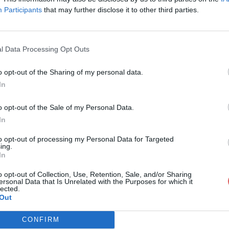
Participants
that may further disclose it to other third parties.
l Data Processing Opt Outs
o opt-out of the Sharing of my personal data.
La Faune d'Ediacara (cours).pdf
In
o opt-out of the Sale of my Personal Data.
In
diacara (cours).pdf
to opt-out of processing my Personal Data for Targeted
ing.
In
o opt-out of Collection, Use, Retention, Sale, and/or Sharing
ersonal Data that Is Unrelated with the Purposes for which it
lected.
Out
CONFIRM