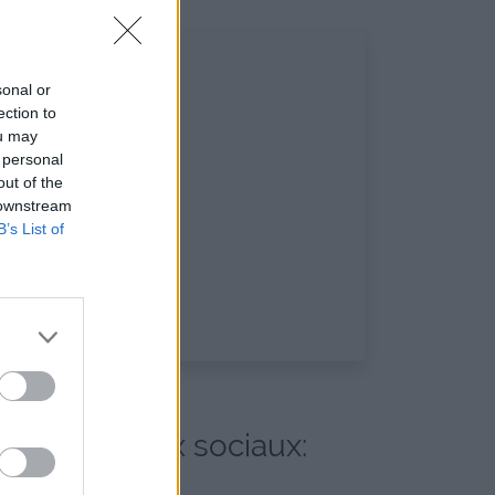
sonal or
ection to
ou may
 personal
out of the
 downstream
B’s List of
t les réseaux sociaux: