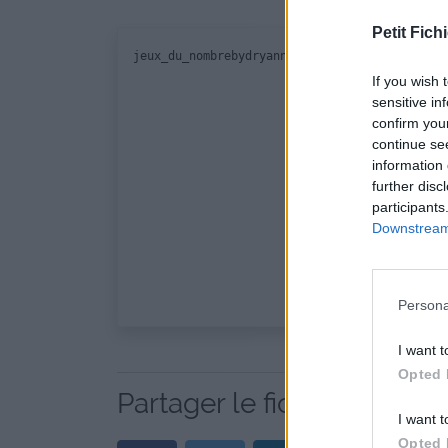
Petit Fichi
If you wish 
sensitive in
confirm you
continue se
information 
further disc
participants
Downstream 
Persona
I want t
Opted 
Partager le fichier jeux_
I want t
Opted 