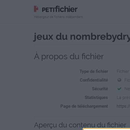
Hébergeur de fichiers indépendant
jeux du nombrebydry
À propos du fichier
Type de fichier
Fichier
Confidentialité
Fi
Sécurité
Ne
Statistiques
La prés
Page de téléchargement
https:
Aperçu du contenu du fichier