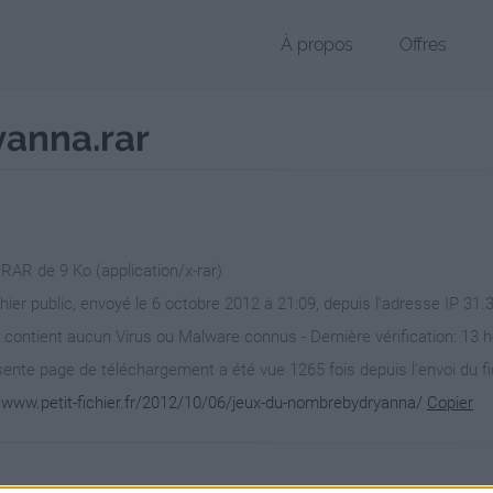
À propos
Offres
anna.rar
 RAR de 9 Ko (application/x-rar)
chier public, envoyé le 6 octobre 2012 à 21:09, depuis l'adresse IP 31.
 contient aucun Virus ou Malware connus - Dernière vérification: 13 
ente page de téléchargement a été vue 1265 fois depuis l'envoi du fi
//www.petit-fichier.fr/2012/10/06/jeux-du-nombrebydryanna/
Copier