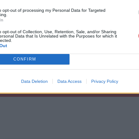
to opt-out of processing my Personal Data for Targeted
ing.
In
o opt-out of Collection, Use, Retention, Sale, and/or Sharing
ersonal Data that Is Unrelated with the Purposes for which it
ux_du_nombrebydryanna.rar
lected.
Out
CONFIRM
ebydryanna.rar
Data Deletion
Data Access
Privacy Policy