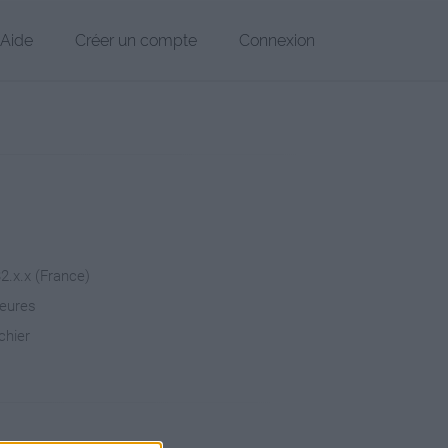
Aide
Créer un compte
Connexion
32.x.x (France)
heures
chier