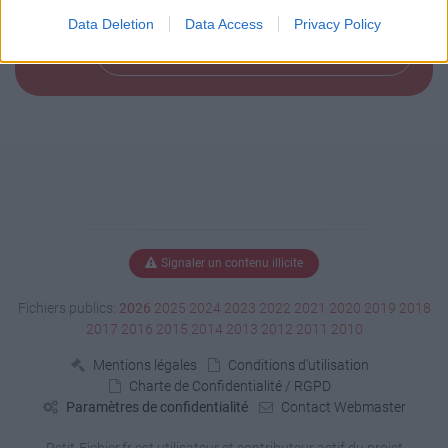
Data Deletion
Data Access
Privacy Policy
Télécharger le fichier (< 1 Ko)
Signaler un contenu illicite
Fichiers publics:
2026
2025
2024
2023
2022
2021
2020
2019
2018
2017
2016
2015
2014
2013
2012
2011
2010
Mentions légales
Conditions d'utilisation
Charte de Confidentialité / RGPD
Paramètres de confidentialité
Contact Webmaster