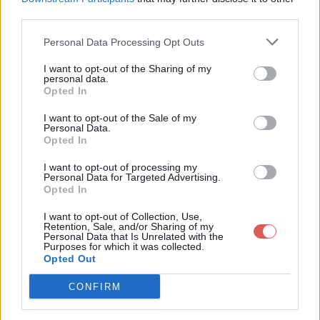
third parties.
Personal Data Processing Opt Outs
I want to opt-out of the Sharing of my
personal data.
Partager le fichier kkkk.txt sur le
Opted In
Web et les réseaux sociaux:
I want to opt-out of the Sale of my
Personal Data.
Opted In
I want to opt-out of processing my
Personal Data for Targeted Advertising.
Opted In
I want to opt-out of Collection, Use,
Retention, Sale, and/or Sharing of my
Personal Data that Is Unrelated with the
Télécharger le fichier kkkk.txt
Purposes for which it was collected.
Opted Out
CONFIRM
Télécharger kkkk.txt