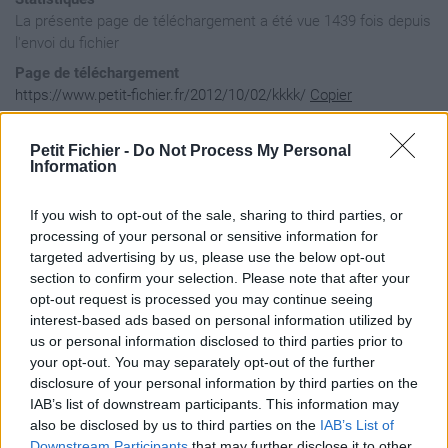
La présente page de téléchargement a été vue 1439 fois depuis
l'envoi du fichier
Page de téléchargement
https://www.petit-fichier.fr/2012/10/02/kkkk/
Copier
Petit Fichier -
Do Not Process My Personal
Aperçu du fichier
Information
If you wish to opt-out of the sale, sharing to third parties, or
悪安医一員飲院右雨映英円音下何家歌火画会海外学楽間帰気起休急牛去京強
processing of your personal or sensitive information for
targeted advertising by us, please use the below opt-out
section to confirm your selection. Please note that after your
opt-out request is processed you may continue seeing
interest-based ads based on personal information utilized by
us or personal information disclosed to third parties prior to
your opt-out. You may separately opt-out of the further
disclosure of your personal information by third parties on the
IAB’s list of downstream participants. This information may
also be disclosed by us to third parties on the
IAB’s List of
Downstream Participants
that may further disclose it to other