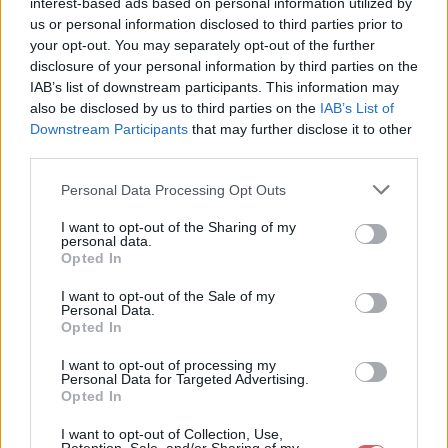
interest-based ads based on personal information utilized by
us or personal information disclosed to third parties prior to
your opt-out. You may separately opt-out of the further
disclosure of your personal information by third parties on the
IAB’s list of downstream participants. This information may
also be disclosed by us to third parties on the
IAB’s List of
Downstream Participants
that may further disclose it to other
third parties.
Personal Data Processing Opt Outs
I want to opt-out of the Sharing of my
personal data.
Opted In
Partager le fichier 5) 16 mois et
I want to opt-out of the Sale of my
Personal Data.
demi (3).jpg sur le Web et les
Opted In
réseaux sociaux:
I want to opt-out of processing my
Personal Data for Targeted Advertising.
Opted In
I want to opt-out of Collection, Use,