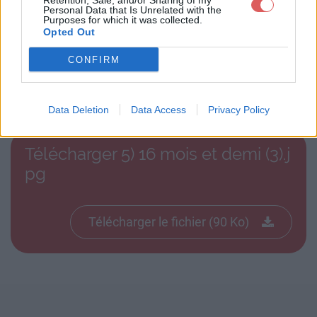
Retention, Sale, and/or Sharing of my
Personal Data that Is Unrelated with the
Purposes for which it was collected.
Opted Out
CONFIRM
Télécharger le fichier 5) 16 mois
et demi (3).jpg
Data Deletion
Data Access
Privacy Policy
Télécharger 5) 16 mois et demi (3).j
pg
Télécharger le fichier (90 Ko)