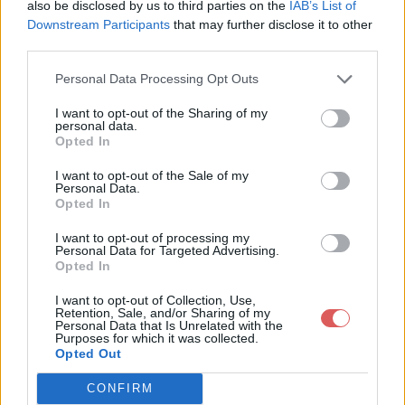
also be disclosed by us to third parties on the
IAB’s List of
Downstream Participants
that may further disclose it to other
third parties.
Personal Data Processing Opt Outs
Partager le fichier
I want to opt-out of the Sharing of my
personal data.
SDC11698E001.JPG sur le Web
Opted In
et les réseaux sociaux:
I want to opt-out of the Sale of my
Personal Data.
Opted In
I want to opt-out of processing my
Personal Data for Targeted Advertising.
Opted In
I want to opt-out of Collection, Use,
Retention, Sale, and/or Sharing of my
Personal Data that Is Unrelated with the
Télécharger le fichier SDC11698
Purposes for which it was collected.
Opted Out
E001.JPG
CONFIRM