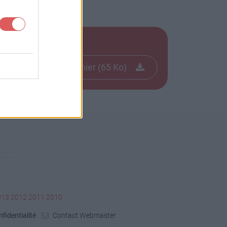
Télécharger le fichier (65 Ko)
013
2012
2011
2010
fidentialité
Contact Webmaster