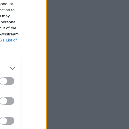
sonal or
ection to
ou may
 personal
out of the
 downstream
B’s List of
ociaux: