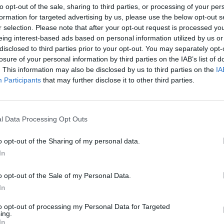
to opt-out of the sale, sharing to third parties, or processing of your per
formation for targeted advertising by us, please use the below opt-out s
r selection. Please note that after your opt-out request is processed y
eing interest-based ads based on personal information utilized by us or
disclosed to third parties prior to your opt-out. You may separately opt-
losure of your personal information by third parties on the IAB’s list of
. This information may also be disclosed by us to third parties on the
IA
Participants
that may further disclose it to other third parties.
l Data Processing Opt Outs
anniv.jpg sur le Web et les réseaux s
o opt-out of the Sharing of my personal data.
In
o opt-out of the Sale of my Personal Data.
In
to opt-out of processing my Personal Data for Targeted
ing.
o. anniv.jpg
In