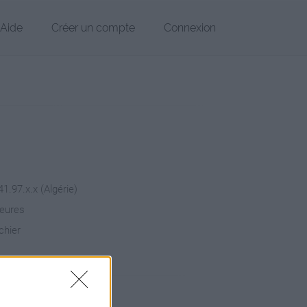
Aide
Créer un compte
Connexion
1.97.x.x (Algérie)
heures
chier