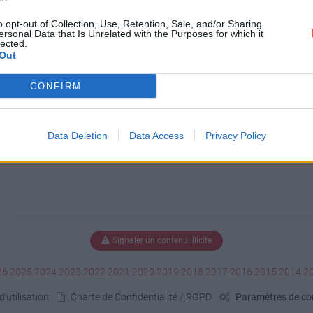
o opt-out of Collection, Use, Retention, Sale, and/or Sharing
ersonal Data that Is Unrelated with the Purposes for which it
lected.
Out
CONFIRM
Data Deletion
Data Access
Privacy Policy
Signaler un contenu illicite
26
2025
2024
2023
2022
2021
2020
2019
2018
2017
2016
2015
2014
2
'utilisation
Charte de Confidentialité / RGPD
Paramètres de con