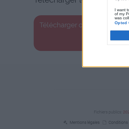
I want t
of my P
was col
Opted 
Télécharger chico. anniv.jpg
Fichiers publics:
20
Mentions légales
Conditions d