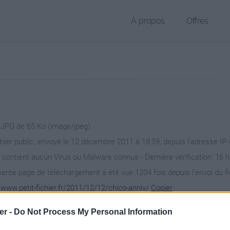
À propos
Offres
r JPG de 65 Ko (image/jpeg)
chier public, envoyé le 12 décembre 2011 à 18:59, depuis l'adresse IP 4
 contient aucun Virus ou Malware connus - Dernière vérification: 16 
ente page de téléchargement a été vue 1204 fois depuis l'envoi du fi
/www.petit-fichier.fr/2011/12/12/chico-anniv/
Copier
er -
Do Not Process My Personal Information