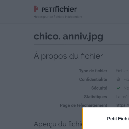
Hébergeur de fichiers indépendant
chico. anniv.jpg
À propos du fichier
Type de fichier
Fichie
Confidentialité
Fi
Sécurité
Ne
Statistiques
La prés
Page de téléchargement
https:/
Petit Fichi
Aperçu du fichier