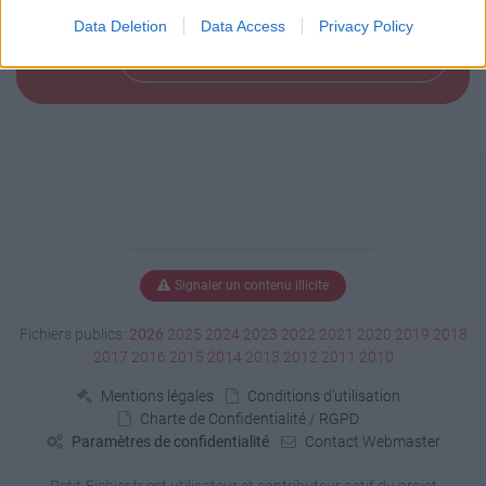
Data Deletion
Data Access
Privacy Policy
Télécharger le fichier (1 Ko)
Signaler un contenu illicite
Fichiers publics:
2026
2025
2024
2023
2022
2021
2020
2019
2018
2017
2016
2015
2014
2013
2012
2011
2010
Mentions légales
Conditions d'utilisation
Charte de Confidentialité / RGPD
Paramètres de confidentialité
Contact Webmaster