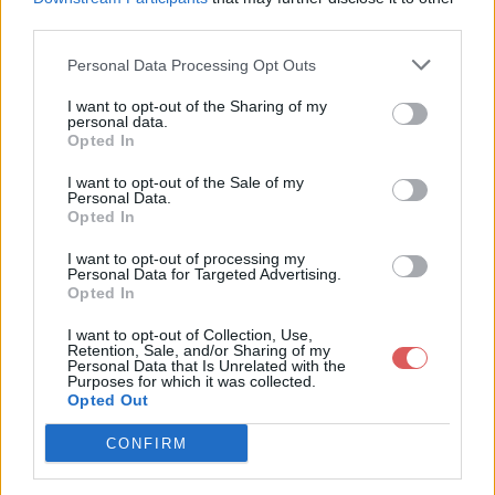
<category>

third parties.
</category>

Personal Data Processing Opt Outs
<description>

<![CDATA[

I want to opt-out of the Sharing of my
Pelez et hachez l'ail et les oignons.Egouttez les tomates e
personal data.
Partager le fichier r2.rss sur le
Faites cuire les pâtes dans l'eau bouillante salée le temps
Opted In
]]>

Web et les réseaux sociaux:
I want to opt-out of the Sale of my
</description>

Personal Data.
Opted In
</item>

I want to opt-out of processing my
</channel>

Personal Data for Targeted Advertising.
</rss>
Opted In
I want to opt-out of Collection, Use,
Retention, Sale, and/or Sharing of my
Personal Data that Is Unrelated with the
Télécharger le fichier r2.rss
Purposes for which it was collected.
Opted Out
CONFIRM
Télécharger r2.rss