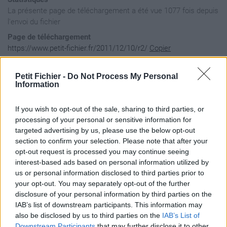
La présente page de téléchargement a été vue 1077 fois depuis
l'envoi du fichier
Page de téléchargement
https://www.petit-fichier.fr/2011/12/10/r2/
Copier
Petit Fichier -
Do Not Process My Personal
Aperçu du fichier
Information
If you wish to opt-out of the sale, sharing to third parties, or
﻿<rss xmlns:content="http://purl.org/rss/1.0/modules/conten
processing of your personal or sensitive information for
<channel>

targeted advertising by us, please use the below opt-out
<title>Site personnel de Thibault Koprowski</title>

section to confirm your selection. Please note that after your
<item>

opt-out request is processed you may continue seeing
<title>Tutoriel Android: Comment parser du KML ?</title>

<link>

interest-based ads based on personal information utilized by
http://thibault-koprowski.fr/2011/10/14/tutoriel-android-com
us or personal information disclosed to third parties prior to
</link>

your opt-out. You may separately opt-out of the further
<comments>

disclosure of your personal information by third parties on the
http://thibault-koprowski.fr/2011/10/14/tutoriel-android-com
IAB’s list of downstream participants. This information may
</comments>

<ingredient>Ouefs</ingredient>

also be disclosed by us to third parties on the
IAB’s List of
<dc:type>Recette</dc:type>

Downstream Participants
that may further disclose it to other