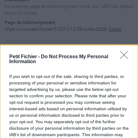
La présente page de téléchargement a été vue 1283 fois depuis
l'envoi du fichier
Page de téléchargement
https://www.petit-fichier.fr/2011/12/09/outils-d203/
Copier
Aperçu du contenu du fichier
Petit Fichier -
Do Not Process My Personal
Information
26. Interpellations diverses relatives ? Dexia, Compte rendu
If you wish to opt-out of the sale, sharing to third parties, or
27.1 Interpellations diverses relatives ? la <<saga du Centr
27.2 Interpellations diverses relatives ? la <<saga du Centr
processing of your personal or sensitive information for
28. Loi sp?ciale de r?formes institutionnelles du 8 ao?t 198
targeted advertising by us, please use the below opt-out
29.1 Article 3 du d?cret de la Communaut? fran?aise du 19.07
section to confirm your selection. Please note that after your
29.2 d?cret de la R?gion wallonne du 22.07.1993.docx

opt-out request is processed you may continue seeing
29.3 d?cret de la COCOF du 22.07.1993.docx

interest-based ads based on personal information utilized by
30. Arr?t <<Suykerbuyk >>.pdf

31. Arr?t <<Everberg>>,.pdf

us or personal information disclosed to third parties prior to
32. Arr?t << Assurances-soins>>.pdf

your opt-out. You may separately opt-out of the further
1. La Constitution.pdf

disclosure of your personal information by third parties on the
2. Carte <<Les communes ? r?gime propre et ? statut sp?cial>
IAB’s list of downstream participants. This information may
3. Carte << Densit? de Francophones dans l'arrondissement Br