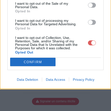
derne (1).pdf
I want to opt-out of the Sale of my
Personal Data.
Opted In
I want to opt-out of processing my
Télécharger temps_moderne (1).p
Personal Data for Targeted Advertising.
Opted In
df
I want to opt-out of Collection, Use,
Retention, Sale, and/or Sharing of my
Personal Data that Is Unrelated with the
Purposes for which it was collected.
Télécharger le fichier (851 Ko)
Opted Out
CONFIRM
Data Deletion
Data Access
Privacy Policy
Signaler un contenu illicite