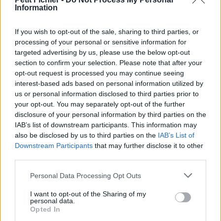
Information
La présente page de téléchargement a été vue 1105 fois depuis
l'envoi du fichier
If you wish to opt-out of the sale, sharing to third parties, or
Page de téléchargement
processing of your personal or sensitive information for
https://www.petit-fichier.fr/2011/12/07/temps-moderne-1/
targeted advertising by us, please use the below opt-out
Copier
section to confirm your selection. Please note that after your
opt-out request is processed you may continue seeing
interest-based ads based on personal information utilized by
Partager le fichier
us or personal information disclosed to third parties prior to
temps_moderne (1).pdf sur le
your opt-out. You may separately opt-out of the further
disclosure of your personal information by third parties on the
Web et les réseaux sociaux:
IAB’s list of downstream participants. This information may
also be disclosed by us to third parties on the
IAB’s List of
Downstream Participants
that may further disclose it to other
third parties.
Personal Data Processing Opt Outs
I want to opt-out of the Sharing of my
personal data.
Télécharger le fichier temps_mo
Opted In