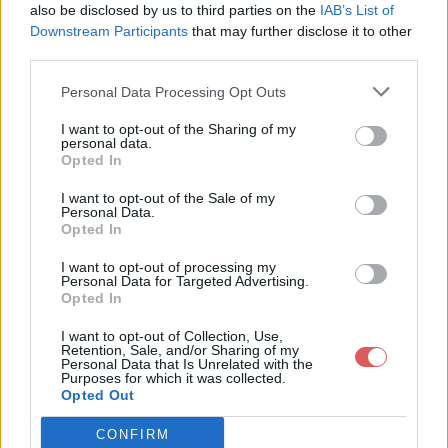
also be disclosed by us to third parties on the
IAB’s List of
Downstream Participants
that may further disclose it to other
third parties.
Personal Data Processing Opt Outs
Partager le fichier Cours -
I want to opt-out of the Sharing of my
personal data.
Licence 1.zip sur le Web et les
Opted In
réseaux sociaux:
I want to opt-out of the Sale of my
Personal Data.
Opted In
I want to opt-out of processing my
Personal Data for Targeted Advertising.
Opted In
I want to opt-out of Collection, Use,
Retention, Sale, and/or Sharing of my
Personal Data that Is Unrelated with the
Télécharger le fichier Cours - Lic
Purposes for which it was collected.
Opted Out
ence 1.zip
CONFIRM