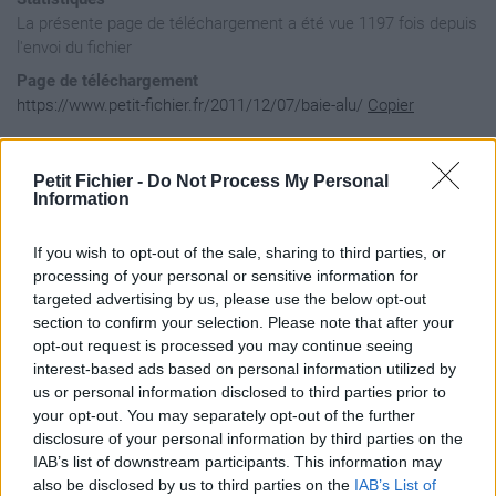
La présente page de téléchargement a été vue 1197 fois depuis
l'envoi du fichier
Page de téléchargement
https://www.petit-fichier.fr/2011/12/07/baie-alu/
Copier
Aperçu du fichier
Petit Fichier -
Do Not Process My Personal
Information
If you wish to opt-out of the sale, sharing to third parties, or
processing of your personal or sensitive information for
targeted advertising by us, please use the below opt-out
section to confirm your selection. Please note that after your
opt-out request is processed you may continue seeing
interest-based ads based on personal information utilized by
us or personal information disclosed to third parties prior to
your opt-out. You may separately opt-out of the further
disclosure of your personal information by third parties on the
IAB’s list of downstream participants. This information may
also be disclosed by us to third parties on the
IAB’s List of