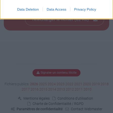
Télécharger baie alu.jpg
Data Deletion
Data Access
Privacy Policy
Télécharger le fichier (82 Ko)
Signaler un contenu illicite
Fichiers publics:
2026
2025
2024
2023
2022
2021
2020
2019
2018
2017
2016
2015
2014
2013
2012
2011
2010
Mentions légales
Conditions d'utilisation
Charte de Confidentialité / RGPD
Paramètres de confidentialité
Contact Webmaster