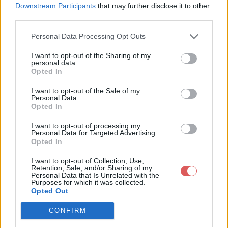
Downstream Participants
that may further disclose it to other
third parties.
Personal Data Processing Opt Outs
I want to opt-out of the Sharing of my
Partager le fichier baie alu.jpg
personal data.
Opted In
sur le Web et les réseaux
I want to opt-out of the Sale of my
sociaux:
Personal Data.
Opted In
I want to opt-out of processing my
Personal Data for Targeted Advertising.
Opted In
I want to opt-out of Collection, Use,
Retention, Sale, and/or Sharing of my
Personal Data that Is Unrelated with the
Purposes for which it was collected.
Télécharger le fichier baie alu.jpg
Opted Out
CONFIRM