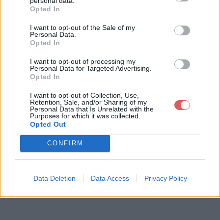
personal data.
Opted In
I want to opt-out of the Sale of my
Télécharger le fichier Du 05 au 0
Personal Data.
Opted In
9 Décembre 2011 GB.docx
I want to opt-out of processing my
Personal Data for Targeted Advertising.
Opted In
Télécharger Du 05 au 09 Décembr
I want to opt-out of Collection, Use,
e 2011 GB.docx
Retention, Sale, and/or Sharing of my
Personal Data that Is Unrelated with the
Purposes for which it was collected.
Opted Out
Télécharger le fichier (19 Ko)
CONFIRM
Data Deletion
Data Access
Privacy Policy