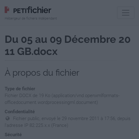
Hébergeur de fichiers indépendant
Du 05 au 09 Décembre 20
11 GB.docx
À propos du fichier
Type de fichier
Fichier DOCX de 19 Ko (application/vnd.openxmlformats-
officedocument.wordprocessingml.document)
Confidentialité
Fichier public, envoyé le 29 novembre 2011 à 17:56, depuis
l'adresse IP 82.225.x.x (France)
Sécurité