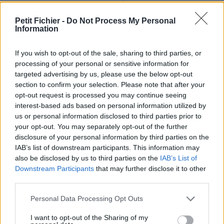
Ne contient aucun Virus ou Malware connus - Dernière
vérification: 3 heures
Petit Fichier -
Do Not Process My Personal
Information
Statistiques
La présente page de téléchargement a été vue 1310 fois depuis
l'envoi du fichier
If you wish to opt-out of the sale, sharing to third parties, or
processing of your personal or sensitive information for
Page de téléchargement
targeted advertising by us, please use the below opt-out
https://www.petit-fichier.fr/2011/11/29/du-05-au-09-decembre-
section to confirm your selection. Please note that after your
2011-gb/
opt-out request is processed you may continue seeing
Copier
interest-based ads based on personal information utilized by
us or personal information disclosed to third parties prior to
your opt-out. You may separately opt-out of the further
Partager le fichier Du 05 au 09
disclosure of your personal information by third parties on the
Décembre 2011 GB.docx sur le
IAB’s list of downstream participants. This information may
also be disclosed by us to third parties on the
IAB’s List of
Web et les réseaux sociaux:
Downstream Participants
that may further disclose it to other
third parties.
Personal Data Processing Opt Outs
I want to opt-out of the Sharing of my