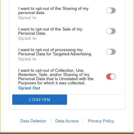
I want to opt-out of the Sharing of my
personal data.
Opted In
I want to opt-out of the Sale of my
Télécharger le fichier 60 detectiv
Personal Data.
Opted In
e Beauvais oise 60 Amiens Som
I want to opt-out of processing my
me 80.pdf
Personal Data for Targeted Advertising.
Opted In
I want to opt-out of Collection, Use,
Retention, Sale, and/or Sharing of my
Télécharger 60 detective Beauvai
Personal Data that Is Unrelated with the
Purposes for which it was collected.
s oise 60 Amiens Somme 80.pdf
Opted Out
CONFIRM
Télécharger le fichier (117 Ko)
Data Deletion
Data Access
Privacy Policy