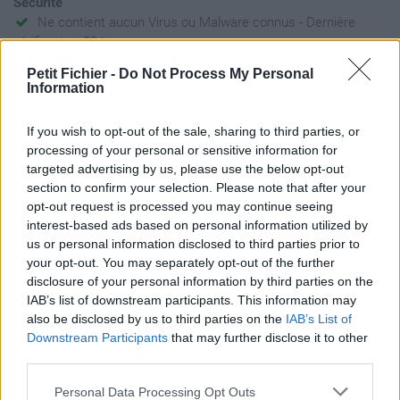
Sécurité
Ne contient aucun Virus ou Malware connus - Dernière
vérification: 28 heures
Statistiques
Petit Fichier -
Do Not Process My Personal
La présente page de téléchargement a été vue 1136 fois depuis
Information
l'envoi du fichier
If you wish to opt-out of the sale, sharing to third parties, or
Page de téléchargement
processing of your personal or sensitive information for
https://www.petit-fichier.fr/2011/11/23/60-detective-beauvais-
targeted advertising by us, please use the below opt-out
oise-60-amiens-somme-80/
section to confirm your selection. Please note that after your
Copier
opt-out request is processed you may continue seeing
interest-based ads based on personal information utilized by
us or personal information disclosed to third parties prior to
Partager le fichier 60 detective
your opt-out. You may separately opt-out of the further
Beauvais oise 60 Amiens
disclosure of your personal information by third parties on the
IAB’s list of downstream participants. This information may
Somme 80.pdf sur le Web et les
also be disclosed by us to third parties on the
IAB’s List of
réseaux sociaux:
Downstream Participants
that may further disclose it to other
third parties.
Personal Data Processing Opt Outs