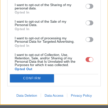
I want to opt-out of the Sharing of my
personal data.
Opted In
I want to opt-out of the Sale of my
Télécharger le fichier Du 28 Nov
Personal Data.
Opted In
embre 2011 au 02 Décembre 201
1 GB.docx
I want to opt-out of processing my
Personal Data for Targeted Advertising.
Opted In
I want to opt-out of Collection, Use,
Retention, Sale, and/or Sharing of my
Télécharger Du 28 Novembre 2011
Personal Data that Is Unrelated with the
Purposes for which it was collected.
au 02 Décembre 2011 GB.docx
Opted Out
CONFIRM
Télécharger le fichier (20 Ko)
Data Deletion
Data Access
Privacy Policy