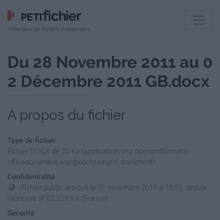
Hébergeur de fichiers indépendant
Du 28 Novembre 2011 au 0
2 Décembre 2011 GB.docx
À propos du fichier
Type de fichier
Fichier DOCX de 20 Ko (application/vnd.openxmlformats-
officedocument.wordprocessingml.document)
Confidentialité
Fichier public, envoyé le 21 novembre 2011 à 19:55, depuis
l'adresse IP 82.225.x.x (France)
Sécurité