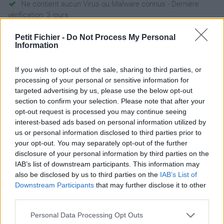
Ne contient aucun Virus ou Malware connus - Dernière
vérification: 3 jours
Statistiques
Petit Fichier -
Do Not Process My Personal
La présente page de téléchargement a été vue 1018 fois depuis
Information
l'envoi du fichier
Page de téléchargement
If you wish to opt-out of the sale, sharing to third parties, or
https://www.petit-fichier.fr/2011/11/21/du-28-novembre-2011-
processing of your personal or sensitive information for
au-02-decembre-2011-gb/
targeted advertising by us, please use the below opt-out
Copier
section to confirm your selection. Please note that after your
opt-out request is processed you may continue seeing
interest-based ads based on personal information utilized by
Partager le fichier Du 28
us or personal information disclosed to third parties prior to
your opt-out. You may separately opt-out of the further
Novembre 2011 au 02
disclosure of your personal information by third parties on the
Décembre 2011 GB.docx sur le
IAB’s list of downstream participants. This information may
also be disclosed by us to third parties on the
IAB’s List of
Web et les réseaux sociaux:
Downstream Participants
that may further disclose it to other
third parties.
Personal Data Processing Opt Outs