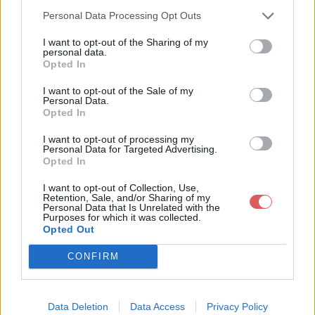
Web et les réseaux sociaux:
Personal Data Processing Opt Outs
I want to opt-out of the Sharing of my
personal data.
Opted In
I want to opt-out of the Sale of my
Personal Data.
Opted In
Télécharger le fichier Ø«ÙˆØ±Ø©
I want to opt-out of processing my
Personal Data for Targeted Advertising.
Ù…ØªØ­Ø¶Ø±Ø© ÙÙŠ Ù…Ø­ØªÙˆØ
Opted In
§Ù‡Ø§ ÙˆØ¹ØµØ±ÙŠØ© ÙÙŠ Øª
I want to opt-out of Collection, Use,
Retention, Sale, and/or Sharing of my
ÙˆØ¬Ù‡Ø§ØªÙ‡Ø§ ÙˆØ¥Ù†Ø³Ø
Personal Data that Is Unrelated with the
Purposes for which it was collected.
§Ù†ÙŠØ© ÙÙŠ Ø³Ù„ÙˆÙƒÙ‡Ø§
Opted Out
ÙˆÙ…Ø¯Ø±Ø³Ø© ÙÙŠ Ù„Ø­Ø±ÙŠ
CONFIRM
Ø© Ø§Ù„ØªØ¹Ø¨ÙŠØ± ÙˆØ§Ù„Ù…
Ø´Ø§Ø±ÙƒØ© ÙÙŠ Ù…Ù…Ø§Ø±Ø
Data Deletion
Data Access
Privacy Policy