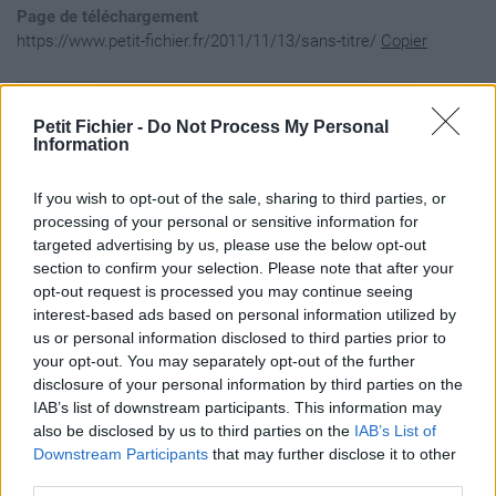
Page de téléchargement
https://www.petit-fichier.fr/2011/11/13/sans-titre/
Copier
Partager le fichier Ø«ÙˆØ±Ø© Ù…
Petit Fichier -
Do Not Process My Personal
ØªØ­Ø¶Ø±Ø© ÙÙŠ Ù…Ø­
Information
ØªÙˆØ§Ù‡Ø§ ÙˆØ¹ØµØ±ÙŠØ©
If you wish to opt-out of the sale, sharing to third parties, or
ÙÙŠ ØªÙˆØ¬Ù‡Ø§ØªÙ‡Ø§
processing of your personal or sensitive information for
targeted advertising by us, please use the below opt-out
ÙˆØ¥Ù†Ø³Ø§Ù†ÙŠØ© ÙÙŠ
section to confirm your selection. Please note that after your
Ø³Ù„ÙˆÙƒÙ‡Ø§ ÙˆÙ…Ø¯Ø±Ø³Ø©
opt-out request is processed you may continue seeing
interest-based ads based on personal information utilized by
ÙÙŠ Ù„Ø­Ø±ÙŠØ©
us or personal information disclosed to third parties prior to
your opt-out. You may separately opt-out of the further
Ø§Ù„ØªØ¹Ø¨ÙŠØ± ÙˆØ§Ù„Ù…Ø
disclosure of your personal information by third parties on the
´Ø§Ø±ÙƒØ© ÙÙŠ Ù…Ù…
IAB’s list of downstream participants. This information may
also be disclosed by us to third parties on the
IAB’s List of
Ø§Ø±Ø³Ø§ØªÙ‡Ø§
Downstream Participants
that may further disclose it to other
Ø§Ù„Ø³ÙŠØ§Ø³Ø©.doc sur le
third parties.