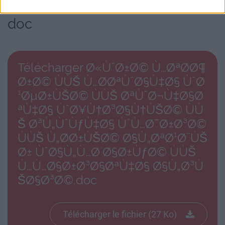
³Ø§ØªÙ‡Ø§ Ø§Ù„Ø³ÙŠØ§Ø³Ø©.
doc
Télécharger Ø«ÙˆØ±Ø© Ù…ØªØ­Ø¶
Ø±Ø© ÙÙŠ Ù…Ø­ØªÙˆØ§Ù‡Ø§ ÙˆØ
¹ØµØ±ÙŠØ© ÙÙŠ ØªÙˆØ¬Ù‡Ø§Ø
ªÙ‡Ø§ ÙˆØ¥Ù†Ø³Ø§Ù†ÙŠØ© ÙÙ
Š Ø³Ù„ÙˆÙƒÙ‡Ø§ ÙˆÙ…Ø¯Ø±Ø³Ø©
ÙÙŠ Ù„Ø­Ø±ÙŠØ© Ø§Ù„ØªØ¹Ø¨ÙŠ
Ø± ÙˆØ§Ù„Ù…Ø´Ø§Ø±ÙƒØ© ÙÙŠ
Ù…Ù…Ø§Ø±Ø³Ø§ØªÙ‡Ø§ Ø§Ù„Ø³Ù
ŠØ§Ø³Ø©.doc
Télécharger le fichier (27 Ko)