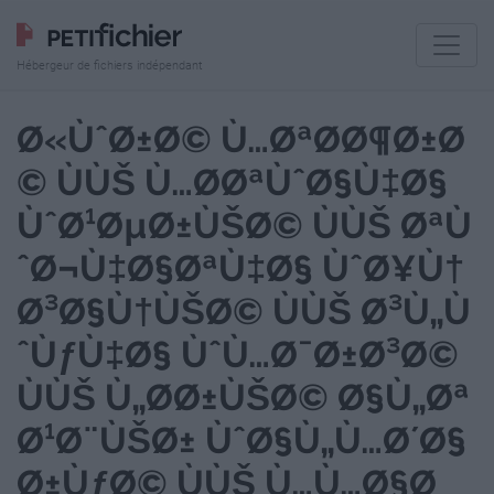
Hébergeur de fichiers indépendant
Ø«ÙˆØ±Ø© Ù…ØªØ­Ø¶Ø±Ø
© ÙÙŠ Ù…Ø­ØªÙˆØ§Ù‡Ø§
ÙˆØ¹ØµØ±ÙŠØ© ÙÙŠ ØªÙ
ˆØ¬Ù‡Ø§ØªÙ‡Ø§ ÙˆØ¥Ù†
Ø³Ø§Ù†ÙŠØ© ÙÙŠ Ø³Ù„Ù
ˆÙƒÙ‡Ø§ ÙˆÙ…Ø¯Ø±Ø³Ø©
ÙÙŠ Ù„Ø­Ø±ÙŠØ© Ø§Ù„Øª
Ø¹Ø¨ÙŠØ± ÙˆØ§Ù„Ù…Ø´Ø§
Ø±ÙƒØ© ÙÙŠ Ù…Ù…Ø§Ø