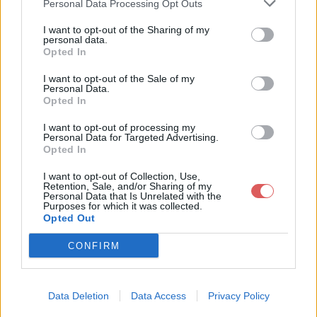
Personal Data Processing Opt Outs
I want to opt-out of the Sharing of my
personal data.
Opted In
Télécharger le fichier Saint Malo
I want to opt-out of the Sale of my
Personal Data.
intra muros location saisonniere
Opted In
week end[1].pdf
I want to opt-out of processing my
Personal Data for Targeted Advertising.
Opted In
I want to opt-out of Collection, Use,
Télécharger Saint Malo intra muro
Retention, Sale, and/or Sharing of my
Personal Data that Is Unrelated with the
s location saisonniere week end[1].
Purposes for which it was collected.
Opted Out
pdf
CONFIRM
Télécharger le fichier (296 Ko)
Data Deletion
Data Access
Privacy Policy