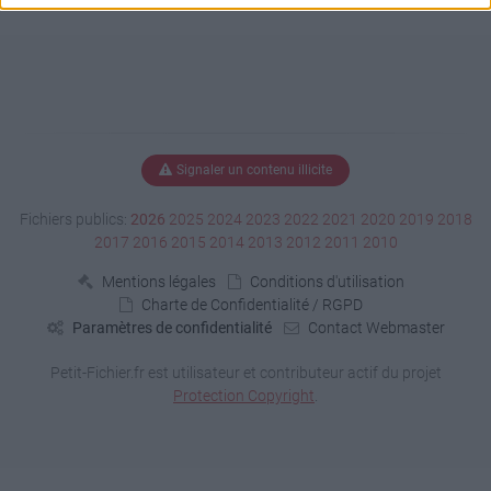
Signaler un contenu illicite
Fichiers publics:
2026
2025
2024
2023
2022
2021
2020
2019
2018
2017
2016
2015
2014
2013
2012
2011
2010
Mentions légales
Conditions d'utilisation
Charte de Confidentialité / RGPD
Paramètres de confidentialité
Contact Webmaster
Petit-Fichier.fr est utilisateur et contributeur actif du projet
Protection Copyright
.