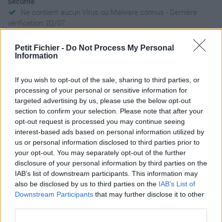
Sécurité
Ne contient aucun Virus ou Malware connus - Dernière
vérification: 02/07
Statistiques
Petit Fichier -
Do Not Process My Personal
La présente page de téléchargement a été vue 1047 fois depuis
Information
l'envoi du fichier
Page de téléchargement
If you wish to opt-out of the sale, sharing to third parties, or
https://www.petit-fichier.fr/2011/11/04/saint-malo-intra-muros-
processing of your personal or sensitive information for
location-saisonniere-week-e/
targeted advertising by us, please use the below opt-out
Copier
section to confirm your selection. Please note that after your
opt-out request is processed you may continue seeing
interest-based ads based on personal information utilized by
Partager le fichier Saint Malo
us or personal information disclosed to third parties prior to
your opt-out. You may separately opt-out of the further
intra muros location saisonniere
disclosure of your personal information by third parties on the
week end[1].pdf sur le Web et
IAB’s list of downstream participants. This information may
also be disclosed by us to third parties on the
IAB’s List of
les réseaux sociaux:
Downstream Participants
that may further disclose it to other
third parties.