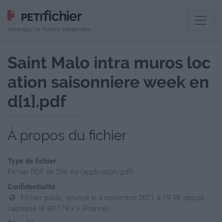
Hébergeur de fichiers indépendant
Saint Malo intra muros loc
ation saisonniere week en
d[1].pdf
À propos du fichier
Type de fichier
Fichier PDF de 296 Ko (application/pdf)
Confidentialité
Fichier public, envoyé le 4 novembre 2011 à 19:49, depuis
l'adresse IP 88.174.x.x (France)