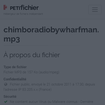
Hébergeur de fichiers indépendant
chimboradiobywharfman.
mp3
À propos du fichier
Type de fichier
Fichier MP3 de 157 Ko (audio/mpeg)
Confidentialité
Fichier public, envoyé le 21 octobre 2011 à 17:30, depuis
l'adresse IP 83.205.x.x (France)
Sécurité
Ne contient aucun Virus ou Malware connus - Dernière