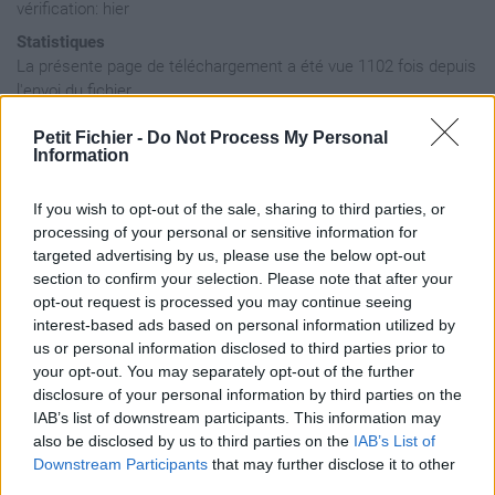
vérification: hier
Statistiques
La présente page de téléchargement a été vue 1102 fois depuis
l'envoi du fichier
Page de téléchargement
Petit Fichier -
Do Not Process My Personal
https://www.petit-
Information
fichier.fr/2011/10/21/chimboradiobywharfman-1/
Copier
If you wish to opt-out of the sale, sharing to third parties, or
processing of your personal or sensitive information for
targeted advertising by us, please use the below opt-out
Aperçu du fichier
section to confirm your selection. Please note that after your
opt-out request is processed you may continue seeing
interest-based ads based on personal information utilized by
us or personal information disclosed to third parties prior to
your opt-out. You may separately opt-out of the further
disclosure of your personal information by third parties on the
IAB’s list of downstream participants. This information may
Partager le fichier
also be disclosed by us to third parties on the
IAB’s List of
Downstream Participants
that may further disclose it to other
chimboradiobywharfman.mp3
third parties.