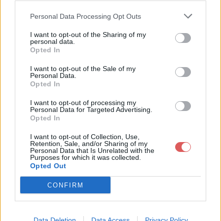
sur le Web et les réseaux
Personal Data Processing Opt Outs
sociaux:
I want to opt-out of the Sharing of my
personal data.
Opted In
I want to opt-out of the Sale of my
Personal Data.
Opted In
I want to opt-out of processing my
Personal Data for Targeted Advertising.
Télécharger le fichier chimboradi
Opted In
obywharfman.mp3
I want to opt-out of Collection, Use,
Retention, Sale, and/or Sharing of my
Personal Data that Is Unrelated with the
Purposes for which it was collected.
Opted Out
Télécharger chimboradiobywharf
man.mp3
CONFIRM
Télécharger le fichier (157 Ko)
Data Deletion
Data Access
Privacy Policy