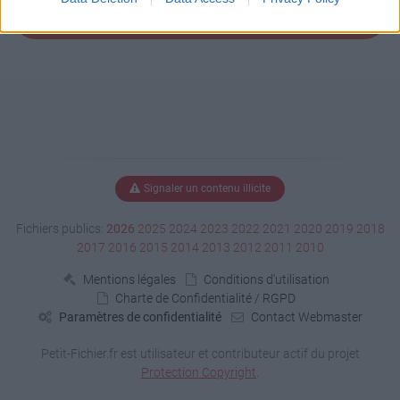
Signaler un contenu illicite
Fichiers publics:
2026
2025
2024
2023
2022
2021
2020
2019
2018
2017
2016
2015
2014
2013
2012
2011
2010
Mentions légales
Conditions d'utilisation
Charte de Confidentialité / RGPD
Paramètres de confidentialité
Contact Webmaster
Petit-Fichier.fr est utilisateur et contributeur actif du projet
Protection Copyright
.