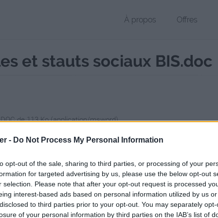
À propos
Offres
es et stauts sociaux BIS.doc
r DOC de 113 Ko (application/msword)
chier public, envoyé le 11 octobre 2011 à 13:08, depuis l'adresse IP 10
er -
Do Not Process My Personal Information
 contient aucun Virus ou Malware connus - Dernière vérification: 3 jo
ente page de téléchargement a été vue 1201 fois depuis l'envoi du fi
to opt-out of the sale, sharing to third parties, or processing of your per
formation for targeted advertising by us, please use the below opt-out s
/www.petit-fichier.fr/2011/10/11/sg-ch-iv-groupes-roles-et-stauts-soci
r selection. Please note that after your opt-out request is processed y
eing interest-based ads based on personal information utilized by us or
disclosed to third parties prior to your opt-out. You may separately opt-
h IV - Groupes, roles et stauts socia
losure of your personal information by third parties on the IAB’s list of