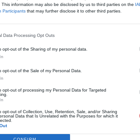
. This information may also be disclosed by us to third parties on the
IA
Participants
that may further disclose it to other third parties.
l Data Processing Opt Outs
o opt-out of the Sharing of my personal data.
In
- Ch IV - Groupes, roles et stauts so
o opt-out of the Sale of my Personal Data.
In
upes, roles et stauts sociaux - BIS.doc
to opt-out of processing my Personal Data for Targeted
ing.
In
o opt-out of Collection, Use, Retention, Sale, and/or Sharing
ersonal Data that Is Unrelated with the Purposes for which it
lected.
Out
CONFIRM