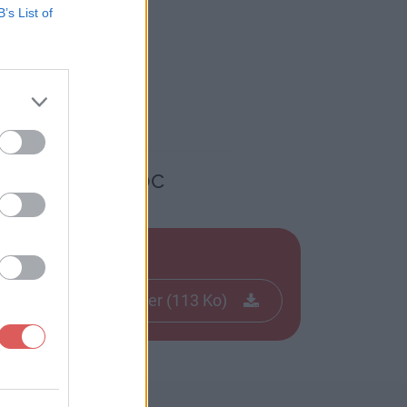
B’s List of
ciaux - BIS.doc
Télécharger le fichier (113 Ko)