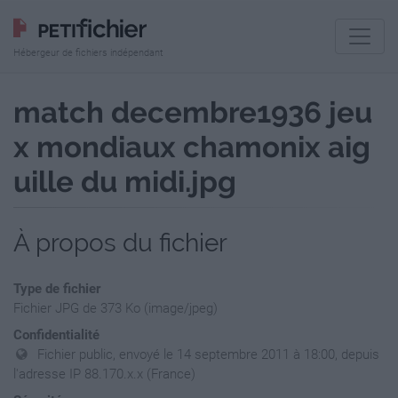
Hébergeur de fichiers indépendant
match decembre1936 jeu
x mondiaux chamonix aig
uille du midi.jpg
À propos du fichier
Type de fichier
Fichier JPG de 373 Ko (image/jpeg)
Confidentialité
Fichier public, envoyé le 14 septembre 2011 à 18:00, depuis
l'adresse IP 88.170.x.x (France)