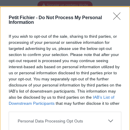
Signaler un contenu illicite
Petit Fichier -
Do Not Process My Personal
Fichiers publics:
2026
2025
2024
2023
2022
2021
2020
2019
2018
Information
2017
2016
2015
2014
2013
2012
2011
2010
Mentions légales
Conditions d'utilisation
If you wish to opt-out of the sale, sharing to third parties, or
Charte de Confidentialité / RGPD
processing of your personal or sensitive information for
Paramètres de confidentialité
Contact Webmaster
targeted advertising by us, please use the below opt-out
section to confirm your selection. Please note that after your
Petit-Fichier.fr est utilisateur et contributeur actif du projet
opt-out request is processed you may continue seeing
Protection Copyright
.
interest-based ads based on personal information utilized by
us or personal information disclosed to third parties prior to
your opt-out. You may separately opt-out of the further
disclosure of your personal information by third parties on the
IAB’s list of downstream participants. This information may
also be disclosed by us to third parties on the
IAB’s List of
Downstream Participants
that may further disclose it to other
third parties.
Personal Data Processing Opt Outs