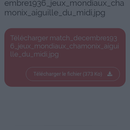
embre1936_jeux_mondiaux_cha
monix_aiguille_du_midi.jpg
Télécharger match_decembre193
6_jeux_mondiaux_chamonix_aigui
lle_du_midi.jpg
Télécharger le fichier (373 Ko)