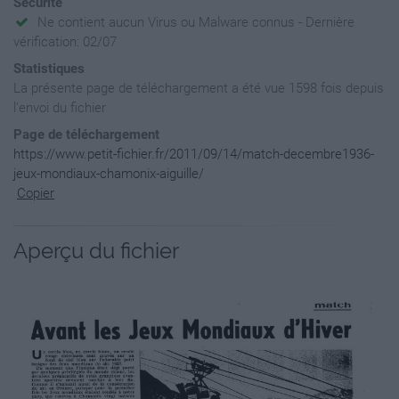
Sécurité
Ne contient aucun Virus ou Malware connus - Dernière
vérification: 02/07
Statistiques
La présente page de téléchargement a été vue 1598 fois depuis
l'envoi du fichier
Page de téléchargement
https://www.petit-fichier.fr/2011/09/14/match-decembre1936-
jeux-mondiaux-chamonix-aiguille/
Copier
Aperçu du fichier