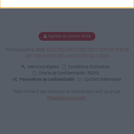
Signaler un contenu illicite
Fichiers publics:
2026
2025
2024
2023
2022
2021
2020
2019
2018
2017
2016
2015
2014
2013
2012
2011
2010
Mentions légales
Conditions d'utilisation
Charte de Confidentialité / RGPD
Paramètres de confidentialité
Contact Webmaster
Petit-Fichier.fr est utilisateur et contributeur actif du projet
Protection Copyright
.