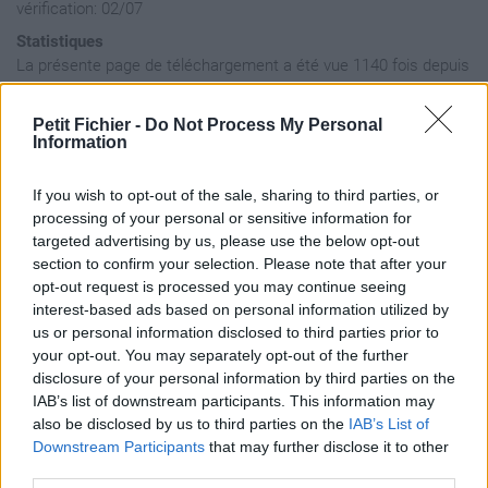
vérification: 02/07
Statistiques
La présente page de téléchargement a été vue 1140 fois depuis
l'envoi du fichier
Page de téléchargement
Petit Fichier -
Do Not Process My Personal
Information
https://www.petit-fichier.fr/2011/07/30/116-timbaland-apologize-
feat-one-republic/
Copier
If you wish to opt-out of the sale, sharing to third parties, or
processing of your personal or sensitive information for
targeted advertising by us, please use the below opt-out
Partager le fichier 116-
section to confirm your selection. Please note that after your
opt-out request is processed you may continue seeing
timbaland-
interest-based ads based on personal information utilized by
apologize_(feat_one_republic).m
us or personal information disclosed to third parties prior to
your opt-out. You may separately opt-out of the further
sur le Web et les réseaux
disclosure of your personal information by third parties on the
IAB’s list of downstream participants. This information may
sociaux:
also be disclosed by us to third parties on the
IAB’s List of
Downstream Participants
that may further disclose it to other
third parties.