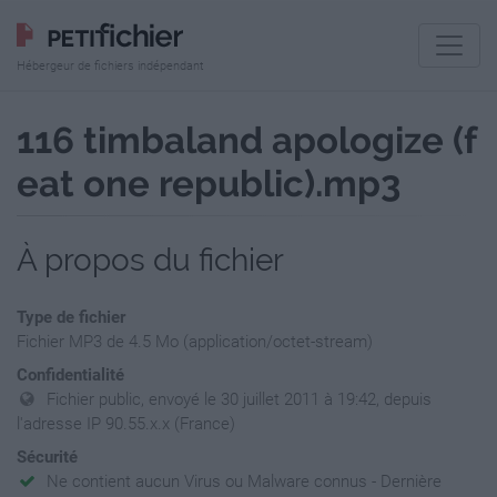
Hébergeur de fichiers indépendant
116 timbaland apologize (f
eat one republic).mp3
À propos du fichier
Type de fichier
Fichier MP3 de 4.5 Mo (application/octet-stream)
Confidentialité
Fichier public, envoyé le 30 juillet 2011 à 19:42, depuis
l'adresse IP 90.55.x.x (France)
Sécurité
Ne contient aucun Virus ou Malware connus - Dernière