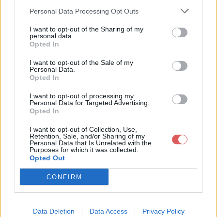
Personal Data Processing Opt Outs
I want to opt-out of the Sharing of my
personal data.
Opted In
Télécharger le fichier 116-timbal
I want to opt-out of the Sale of my
and-apologize_(feat_one_republ
Personal Data.
Opted In
ic).mp3
I want to opt-out of processing my
Personal Data for Targeted Advertising.
Opted In
Télécharger 116-timbaland-apolo
I want to opt-out of Collection, Use,
Retention, Sale, and/or Sharing of my
gize_(feat_one_republic).mp3
Personal Data that Is Unrelated with the
Purposes for which it was collected.
Opted Out
Télécharger le fichier (4.5 Mo)
CONFIRM
Data Deletion
Data Access
Privacy Policy