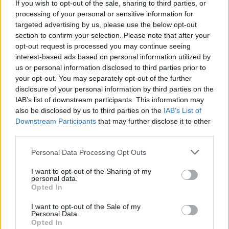
If you wish to opt-out of the sale, sharing to third parties, or
La présente page de téléchargement a été vue 1231 fois depuis
processing of your personal or sensitive information for
l'envoi du fichier
targeted advertising by us, please use the below opt-out
section to confirm your selection. Please note that after your
Page de téléchargement
opt-out request is processed you may continue seeing
https://www.petit-fichier.fr/2011/07/20/plugin/
Copier
interest-based ads based on personal information utilized by
us or personal information disclosed to third parties prior to
your opt-out. You may separately opt-out of the further
Partager le fichier plugin.dat sur
disclosure of your personal information by third parties on the
le Web et les réseaux sociaux:
IAB’s list of downstream participants. This information may
also be disclosed by us to third parties on the
IAB’s List of
Downstream Participants
that may further disclose it to other
third parties.
Personal Data Processing Opt Outs
I want to opt-out of the Sharing of my
personal data.
Télécharger le fichier plugin.dat
Opted In
I want to opt-out of the Sale of my
Personal Data.
Opted In