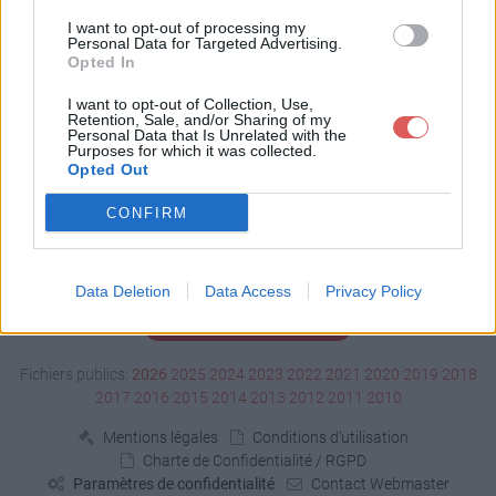
Télécharger plugin.dat
I want to opt-out of processing my
Personal Data for Targeted Advertising.
Opted In
Télécharger le fichier (568 Ko)
I want to opt-out of Collection, Use,
Retention, Sale, and/or Sharing of my
Personal Data that Is Unrelated with the
Purposes for which it was collected.
Opted Out
CONFIRM
Data Deletion
Data Access
Privacy Policy
Signaler un contenu illicite
Fichiers publics:
2026
2025
2024
2023
2022
2021
2020
2019
2018
2017
2016
2015
2014
2013
2012
2011
2010
Mentions légales
Conditions d'utilisation
Charte de Confidentialité / RGPD
Paramètres de confidentialité
Contact Webmaster