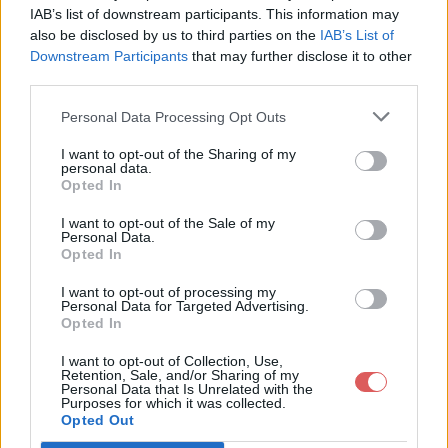
IAB’s list of downstream participants. This information may
also be disclosed by us to third parties on the
IAB’s List of
Downstream Participants
that may further disclose it to other
third parties.
Personal Data Processing Opt Outs
Partager le fichier
I want to opt-out of the Sharing of my
personal data.
eslgui_2.11.2_installer.zip sur le
Opted In
Web et les réseaux sociaux:
I want to opt-out of the Sale of my
Personal Data.
Opted In
I want to opt-out of processing my
Personal Data for Targeted Advertising.
Opted In
I want to opt-out of Collection, Use,
Retention, Sale, and/or Sharing of my
Personal Data that Is Unrelated with the
Télécharger le fichier eslgui_2.11.
Purposes for which it was collected.
Opted Out
2_installer.zip