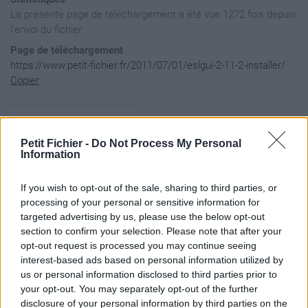
La présente page de téléchargement a été vue 1272 fois depuis
l'envoi du fichier
Page de téléchargement
https://www.petit-fichier.fr/2011/07/01/eslgui-2-11-2-installer/
Copier
Aperçu du contenu du fichier
Petit Fichier -
Do Not Process My Personal
Information
Archive: / 2011 / 07 / 01 / eslgui-2-11-2-installer / eslgui
If you wish to opt-out of the sale, sharing to third parties, or
Taille de l'archive: 5360502 octets, nombre de fichiers et r
-rw-a--     2.0 fat     6289 t- defN 10-Jul-12 17:51 eslgui_
processing of your personal or sensitive information for
-rw-a--     2.0 fat      442 t- defN 10-Jul-12 17:57 fileinf
targeted advertising by us, please use the below opt-out
-rwxa--     2.0 fat  5427623 b- defN 10-Jul-12 17:56 eslgui_
section to confirm your selection. Please note that after your
opt-out request is processed you may continue seeing
interest-based ads based on personal information utilized by
us or personal information disclosed to third parties prior to
your opt-out. You may separately opt-out of the further
disclosure of your personal information by third parties on the