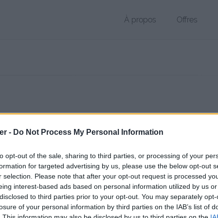
À propos
Offres
 APK de 2.9 Mo (application/zip)
er -
Do Not Process My Personal Information
hier public, envoyé le 22 juin 2011 à 13:55, depuis l'adresse IP 91.179
 contient aucun Virus ou Malware connus - Dernière vérification: 02/
to opt-out of the sale, sharing to third parties, or processing of your per
ente page de téléchargement a été vue 1825 fois depuis l'envoi du fi
formation for targeted advertising by us, please use the below opt-out s
r selection. Please note that after your opt-out request is processed y
//www.petit-fichier.fr/2011/06/22/com-jb-gosms-1/
Copier
eing interest-based ads based on personal information utilized by us or
disclosed to third parties prior to your opt-out. You may separately opt-
losure of your personal information by third parties on the IAB’s list of
.gosms-1.apk sur le Web et les rése
. This information may also be disclosed by us to third parties on the
IA