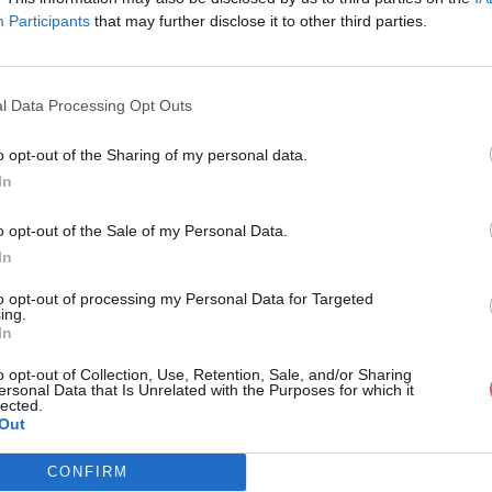
Participants
that may further disclose it to other third parties.
l Data Processing Opt Outs
o opt-out of the Sharing of my personal data.
m.jb.gosms-1.apk
In
o opt-out of the Sale of my Personal Data.
In
.apk
to opt-out of processing my Personal Data for Targeted
ing.
In
o opt-out of Collection, Use, Retention, Sale, and/or Sharing
ersonal Data that Is Unrelated with the Purposes for which it
lected.
Out
CONFIRM