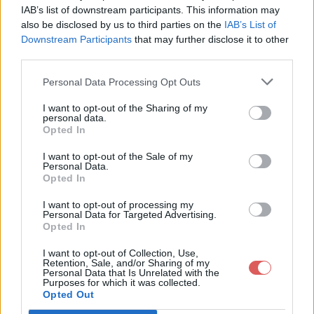
IAB’s list of downstream participants. This information may
also be disclosed by us to third parties on the
IAB’s List of
Downstream Participants
that may further disclose it to other
third parties.
Personal Data Processing Opt Outs
Partager le fichier Ipl-
I want to opt-out of the Sharing of my
personal data.
ChimieMatière-2011.zip sur le
Opted In
Web et les réseaux sociaux:
I want to opt-out of the Sale of my
Personal Data.
Opted In
I want to opt-out of processing my
Personal Data for Targeted Advertising.
Opted In
I want to opt-out of Collection, Use,
Retention, Sale, and/or Sharing of my
Personal Data that Is Unrelated with the
Télécharger le fichier Ipl-Chimie
Purposes for which it was collected.
Opted Out
Matière-2011.zip