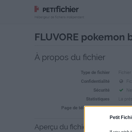
Hébergeur de fichiers indépendant
FLUVORE pokemon bl
À propos du fichier
Type de fichier
Fichie
Confidentialité
Fi
Sécurité
Ne
Statistiques
La prés
Page de téléchargement
https:
Petit Fichi
Aperçu du fichier
If you wish 