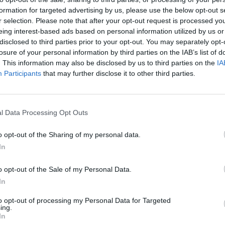
formation for targeted advertising by us, please use the below opt-out s
r selection. Please note that after your opt-out request is processed y
eing interest-based ads based on personal information utilized by us or
disclosed to third parties prior to your opt-out. You may separately opt-
losure of your personal information by third parties on the IAB’s list of
. This information may also be disclosed by us to third parties on the
IA
Participants
that may further disclose it to other third parties.
e__noire_musique__combat__ghet
x:
l Data Processing Opt Outs
o opt-out of the Sharing of my personal data.
In
o opt-out of the Sale of my Personal Data.
In
FLUVORE_pokemon_blanche__noire_
to opt-out of processing my Personal Data for Targeted
ing.
In