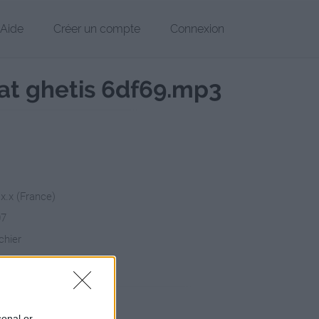
Aide
Créer un compte
Connexion
t ghetis 6df69.mp3
.x.x (France)
07
chier
sique-combat-gh/
Copier
sonal or