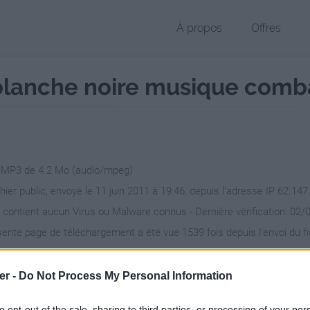
À propos
Offres
anche noire musique comba
r MP3 de 4.2 Mo (audio/mpeg)
chier public, envoyé le 11 juin 2011 à 19:46, depuis l'adresse IP 62.147
 contient aucun Virus ou Malware connus - Dernière vérification: 02/
ente page de téléchargement a été vue 1539 fois depuis l'envoi du fi
//www.petit-fichier.fr/2011/06/11/fluvore-pokemon-blanche-noire-mu
er -
Do Not Process My Personal Information
to opt-out of the sale, sharing to third parties, or processing of your per