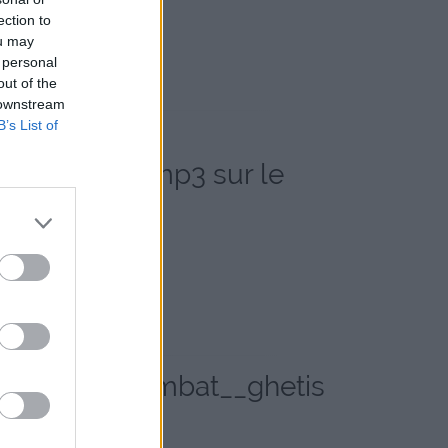
ection to
ou may
 personal
out of the
 downstream
B’s List of
is_6df69.mp3 sur le
musique__combat__ghetis