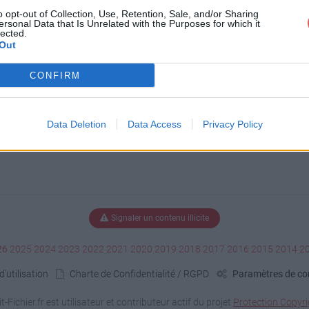
o opt-out of Collection, Use, Retention, Sale, and/or Sharing
ersonal Data that Is Unrelated with the Purposes for which it
lected.
mon_blanche__noire_musique__combat
Out
CONFIRM
Data Deletion
Data Access
Privacy Policy
Signaler un contenu illicite
26
2025
2024
2023
2022
2021
2020
2019
2018
2017
2016
2015
2014
2
'utilisation
Charte de Confidentialité / RGPD
Paramètres de con
it-Fichier.fr est utilisateur et contributeur actif du projet
Protection Copyri