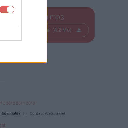
__ghetis_6df69.mp3
Télécharger le fichier (4.2 Mo)
013
2012
2011
2010
fidentialité
Contact Webmaster
ght
.