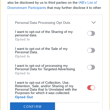
also be disclosed by us to third parties on the
IAB’s List of
Downstream Participants
that may further disclose it to other
third parties.
Personal Data Processing Opt Outs
Partager le fichier progjuin.htm
I want to opt-out of the Sharing of my
personal data.
sur le Web et les réseaux
Opted In
sociaux:
I want to opt-out of the Sale of my
Personal Data.
Opted In
I want to opt-out of processing my
Personal Data for Targeted Advertising.
Opted In
I want to opt-out of Collection, Use,
Retention, Sale, and/or Sharing of my
Personal Data that Is Unrelated with the
Télécharger le fichier progjuin.ht
Purposes for which it was collected.
Opted Out
m
CONFIRM