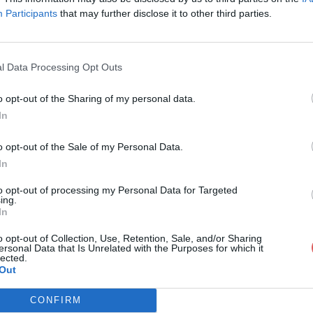
Participants
that may further disclose it to other third parties.
l Data Processing Opt Outs
o opt-out of the Sharing of my personal data.
IEMAvril2011Fr.pdf
In
o opt-out of the Sale of my Personal Data.
In
Fr.pdf
to opt-out of processing my Personal Data for Targeted
ing.
In
o opt-out of Collection, Use, Retention, Sale, and/or Sharing
ersonal Data that Is Unrelated with the Purposes for which it
lected.
Out
CONFIRM