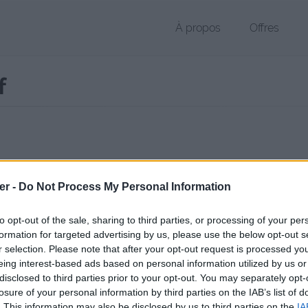
À propos
Offres
f
 PDF de 95 Ko (application/pdf)
er -
Do Not Process My Personal Information
chier public, envoyé le 4 juin 2011 à 13:44, depuis l'adresse IP 41.137.
 contient aucun Virus ou Malware connus - Dernière vérification: 12 
to opt-out of the sale, sharing to third parties, or processing of your per
ente page de téléchargement a été vue 1442 fois depuis l'envoi du fi
formation for targeted advertising by us, please use the below opt-out s
r selection. Please note that after your opt-out request is processed y
/www.petit-fichier.fr/2011/06/04/ippiemavril2011fr/
Copier
eing interest-based ads based on personal information utilized by us or
disclosed to third parties prior to your opt-out. You may separately opt-
losure of your personal information by third parties on the IAB’s list of
Avril2011Fr.pdf sur le Web et les ré
. This information may also be disclosed by us to third parties on the
IA