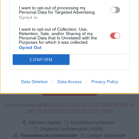
Télécharger CV.pdf
I want to opt-out of processing my
Personal Data for Targeted Advertising.
Opted In
Télécharger le fichier (50 Ko)
I want to opt-out of Collection, Use,
Retention, Sale, and/or Sharing of my
Personal Data that Is Unrelated with the
Purposes for which it was collected.
Opted Out
CONFIRM
Data Deletion
Data Access
Privacy Policy
Signaler un contenu illicite
Fichiers publics:
2026
2025
2024
2023
2022
2021
2020
2019
2018
2017
2016
2015
2014
2013
2012
2011
2010
Mentions légales
Conditions d'utilisation
Charte de Confidentialité / RGPD
Paramètres de confidentialité
Contact Webmaster