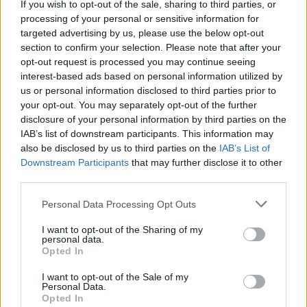
If you wish to opt-out of the sale, sharing to third parties, or
La présente page de téléchargement a été vue 1540 fois depuis
processing of your personal or sensitive information for
l'envoi du fichier
targeted advertising by us, please use the below opt-out
section to confirm your selection. Please note that after your
Page de téléchargement
opt-out request is processed you may continue seeing
https://www.petit-fichier.fr/2011/06/01/cv/
Copier
interest-based ads based on personal information utilized by
us or personal information disclosed to third parties prior to
your opt-out. You may separately opt-out of the further
Partager le fichier CV.pdf sur le
disclosure of your personal information by third parties on the
Web et les réseaux sociaux:
IAB’s list of downstream participants. This information may
also be disclosed by us to third parties on the
IAB’s List of
Downstream Participants
that may further disclose it to other
third parties.
Personal Data Processing Opt Outs
I want to opt-out of the Sharing of my
personal data.
Télécharger le fichier CV.pdf
Opted In
I want to opt-out of the Sale of my
Personal Data.
Opted In