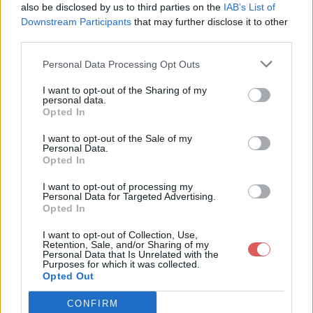
also be disclosed by us to third parties on the
IAB’s List of
Downstream Participants
that may further disclose it to other
third parties.
Personal Data Processing Opt Outs
Partager le fichier
I want to opt-out of the Sharing of my
personal data.
contact.php.zip sur le Web et les
Opted In
réseaux sociaux:
I want to opt-out of the Sale of my
Personal Data.
Opted In
I want to opt-out of processing my
Personal Data for Targeted Advertising.
Opted In
I want to opt-out of Collection, Use,
Retention, Sale, and/or Sharing of my
Personal Data that Is Unrelated with the
Télécharger le fichier contact.ph
Purposes for which it was collected.
Opted Out
p.zip
CONFIRM