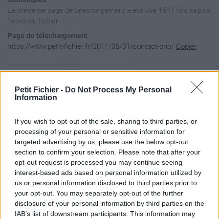
La présente page de téléchargement a été vue 1641 fois depuis
l'envoi du fichier
Page de téléchargement
https://www.petit-fichier.fr/2011/06/01/contact-php/
Copier
Aperçu du contenu du fichier
Petit Fichier -
Do Not Process My Personal
Information
Archive: / 2011 / 06 / 01 / contact-php / contact-php.zip

If you wish to opt-out of the sale, sharing to third parties, or
Taille de l'archive: 4532 octets, nombre de fichiers et répe
-rw-r--r--  2.1 unx    16567 bX defN 11-Jun-01 15:18 contact
processing of your personal or sensitive information for
drwxrwxr-x  2.1 unx        0 bx stor 11-Jun-01 18:00 __MACOS
targeted advertising by us, please use the below opt-out
-rw-r--r--  2.1 unx       82 bX defN 11-Jun-01 15:18 __MACOS
section to confirm your selection. Please note that after your
opt-out request is processed you may continue seeing
interest-based ads based on personal information utilized by
us or personal information disclosed to third parties prior to
your opt-out. You may separately opt-out of the further
disclosure of your personal information by third parties on the
IAB’s list of downstream participants. This information may