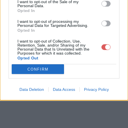
I want to opt-out of the Sale of my
Paramètres de confidentialité
Contact Webmaster
Personal Data.
Opted In
Petit-Fichier.fr est utilisateur et contributeur actif du projet
Protection Copyright
.
I want to opt-out of processing my
Personal Data for Targeted Advertising.
Opted In
I want to opt-out of Collection, Use,
Retention, Sale, and/or Sharing of my
Personal Data that Is Unrelated with the
Purposes for which it was collected.
Opted Out
CONFIRM
Data Deletion
Data Access
Privacy Policy