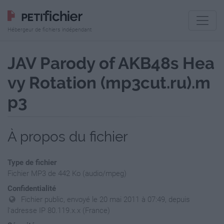
Hébergeur de fichiers indépendant
JAV Parody of AKB48s Hea
vy Rotation (mp3cut.ru).m
p3
À propos du fichier
Type de fichier
Fichier MP3 de 442 Ko (audio/mpeg)
Confidentialité
Fichier public, envoyé le 20 mai 2011 à 07:49, depuis
l'adresse IP 80.119.x.x (France)