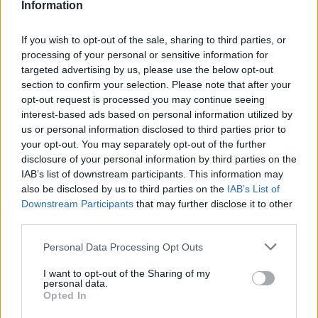
8s_Heavy_Rotation_(mp3cut.ru).m
Information
p3
If you wish to opt-out of the sale, sharing to third parties, or
processing of your personal or sensitive information for
Télécharger le fichier (442 Ko)
targeted advertising by us, please use the below opt-out
section to confirm your selection. Please note that after your
opt-out request is processed you may continue seeing
interest-based ads based on personal information utilized by
us or personal information disclosed to third parties prior to
your opt-out. You may separately opt-out of the further
disclosure of your personal information by third parties on the
IAB’s list of downstream participants. This information may
also be disclosed by us to third parties on the
IAB’s List of
Downstream Participants
that may further disclose it to other
third parties.
Signaler un contenu illicite
Personal Data Processing Opt Outs
Fichiers publics:
2026
2025
2024
2023
2022
2021
2020
2019
2018
2017
2016
2015
2014
2013
2012
2011
2010
I want to opt-out of the Sharing of my
personal data.
Mentions légales
Conditions d'utilisation
Opted In
Charte de Confidentialité / RGPD