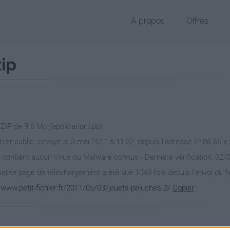
À propos
Offres
zip
 ZIP de 9.6 Mo (application/zip)
chier public, envoyé le 3 mai 2011 à 11:32, depuis l'adresse IP 86.66.x
 contient aucun Virus ou Malware connus - Dernière vérification: 02/
ente page de téléchargement a été vue 1049 fois depuis l'envoi du fi
/www.petit-fichier.fr/2011/05/03/jouets-peluches-2/
Copier