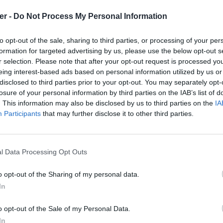
er -
Do Not Process My Personal Information
 / jouets-peluches-2.zip

de fichiers et répertoires: 3

to opt-out of the sale, sharing to third parties, or processing of your per
5 21:41 ready for bed hedgehog.pdf

formation for targeted advertising by us, please use the below opt-out s
5 20:37 snowman.pdf

r selection. Please note that after your opt-out request is processed y
5 20:07 thomas tank engine toy.pdf

eing interest-based ads based on personal information utilized by us or
disclosed to third parties prior to your opt-out. You may separately opt-
losure of your personal information by third parties on the IAB’s list of
. This information may also be disclosed by us to third parties on the
IA
Participants
that may further disclose it to other third parties.
l Data Processing Opt Outs
o opt-out of the Sharing of my personal data.
In
 & peluches 2.zip sur le Web et les r
o opt-out of the Sale of my Personal Data.
In