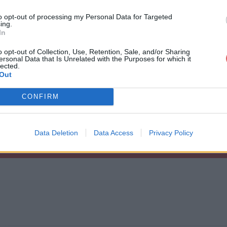
to opt-out of processing my Personal Data for Targeted
ing.
In
o opt-out of Collection, Use, Retention, Sale, and/or Sharing
ersonal Data that Is Unrelated with the Purposes for which it
ets & peluches 2.zip
lected.
Out
CONFIRM
es 2.zip
Data Deletion
Data Access
Privacy Policy