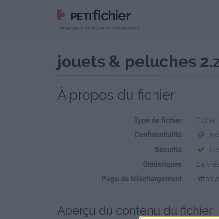
Hébergeur de fichiers indépendant
jouets & peluches 2.
À propos du fichier
Type de fichier
Fichier
Confidentialité
Fi
Sécurité
Ne
Statistiques
La prés
Page de téléchargement
https:/
Aperçu du contenu du fichier