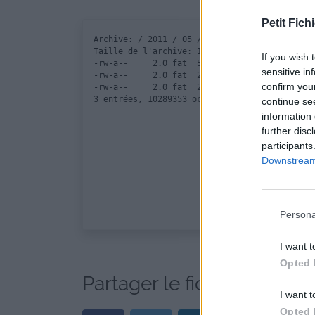
Petit Fichi
Archive: / 2011 / 05 / 03 / jouets-peluches-2
Taille de l'archive: 10011202 octets, nombre 
If you wish 
-rw-a--     2.0 fat  5873110 b- defN 11-Apr-1
sensitive in
-rw-a--     2.0 fat  2028665 b- defN 11-Apr-1
confirm you
-rw-a--     2.0 fat  2387578 b- defN 11-Apr-1
continue se
information 
further disc
participants
Downstream 
Persona
I want t
Opted 
Partager le fichier jouets
I want t
Opted 