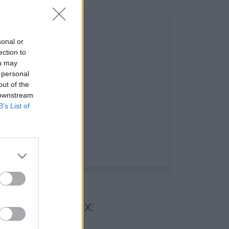
sonal or
ection to
ou may
 personal
out of the
 downstream
B’s List of
éseaux sociaux: