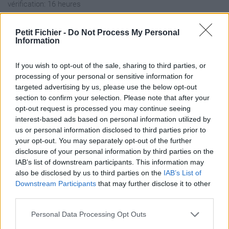
vérification: 16 heures
Statistiques
La présente page de téléchargement a été vue 1427 fois depuis
Petit Fichier -
Do Not Process My Personal
Information
l'envoi du fichier
Page de téléchargement
If you wish to opt-out of the sale, sharing to third parties, or
https://www.petit-fichier.fr/2011/04/28/backlinkbuild-pr5-agar-
processing of your personal or sensitive information for
org-manually-check/
targeted advertising by us, please use the below opt-out
Copier
section to confirm your selection. Please note that after your
opt-out request is processed you may continue seeing
interest-based ads based on personal information utilized by
Partager le fichier Backlinkbuild-
us or personal information disclosed to third parties prior to
PR5-agar.org Manually
your opt-out. You may separately opt-out of the further
disclosure of your personal information by third parties on the
Check.xls sur le Web et les
IAB’s list of downstream participants. This information may
réseaux sociaux:
also be disclosed by us to third parties on the
IAB’s List of
Downstream Participants
that may further disclose it to other
third parties.
Personal Data Processing Opt Outs