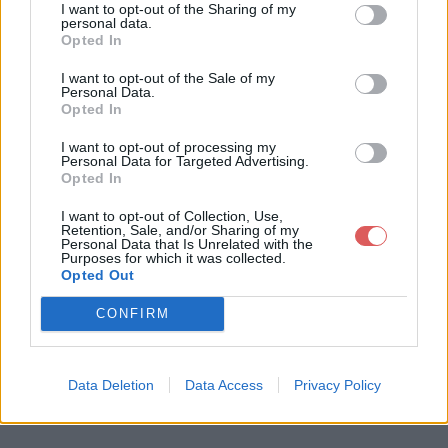
I want to opt-out of the Sharing of my
personal data.
Opted In
Télécharger le fichier Backlinkbu
I want to opt-out of the Sale of my
Personal Data.
ild-PR5-agar.org Manually Chec
Opted In
k.xls
I want to opt-out of processing my
Personal Data for Targeted Advertising.
Opted In
I want to opt-out of Collection, Use,
Télécharger Backlinkbuild-PR5-ag
Retention, Sale, and/or Sharing of my
Personal Data that Is Unrelated with the
ar.org Manually Check.xls
Purposes for which it was collected.
Opted Out
CONFIRM
Télécharger le fichier (162 Ko)
Data Deletion
Data Access
Privacy Policy