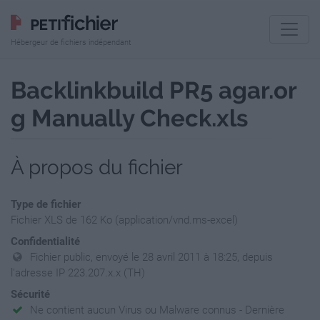
Hébergeur de fichiers indépendant
Backlinkbuild PR5 agar.or
g Manually Check.xls
À propos du fichier
Type de fichier
Fichier XLS de 162 Ko (application/vnd.ms-excel)
Confidentialité
Fichier public, envoyé le 28 avril 2011 à 18:25, depuis
l'adresse IP 223.207.x.x (TH)
Sécurité
Ne contient aucun Virus ou Malware connus - Dernière