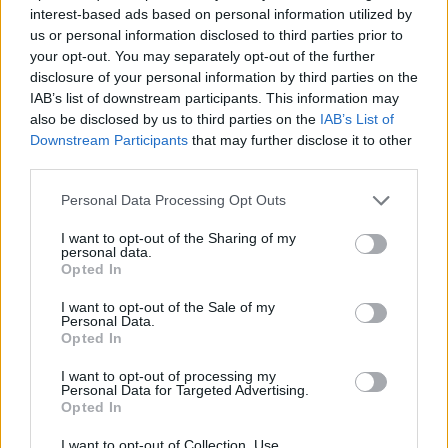
interest-based ads based on personal information utilized by
us or personal information disclosed to third parties prior to
your opt-out. You may separately opt-out of the further
disclosure of your personal information by third parties on the
IAB’s list of downstream participants. This information may
also be disclosed by us to third parties on the
IAB’s List of
Downstream Participants
that may further disclose it to other
third parties.
Personal Data Processing Opt Outs
I want to opt-out of the Sharing of my
personal data.
Opted In
I want to opt-out of the Sale of my
Personal Data.
Opted In
Partager le fichier 100_9638.JPG
sur le Web et les réseaux
I want to opt-out of processing my
Personal Data for Targeted Advertising.
Opted In
sociaux:
I want to opt-out of Collection, Use,