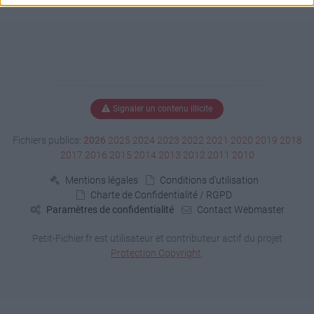
Signaler un contenu illicite
Fichiers publics:
2026
2025
2024
2023
2022
2021
2020
2019
2018
2017
2016
2015
2014
2013
2012
2011
2010
Mentions légales
Conditions d'utilisation
Charte de Confidentialité / RGPD
Paramètres de confidentialité
Contact Webmaster
Petit-Fichier.fr est utilisateur et contributeur actif du projet
Protection Copyright
.