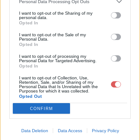
Personal Data Processing Opt Outs
I want to opt-out of the Sharing of my
personal data.
Opted In
Télécharger le fichier la loi 06-99
I want to opt-out of the Sale of my
Personal Data.
relative a la liberté des prix et la
Opted In
conccurence .pdf
I want to opt-out of processing my
Personal Data for Targeted Advertising.
Opted In
I want to opt-out of Collection, Use,
Télécharger la loi 06-99 relative a
Retention, Sale, and/or Sharing of my
Personal Data that Is Unrelated with the
la liberté des prix et la conccuren
Purposes for which it was collected.
Opted Out
ce .pdf
CONFIRM
Télécharger le fichier (232 Ko)
Data Deletion
Data Access
Privacy Policy