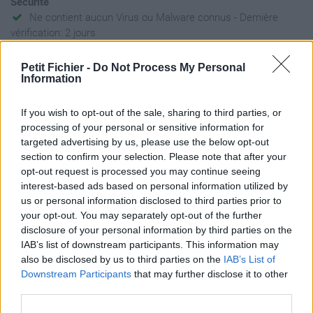
Sécurité
Ne contient aucun Virus ou Malware connus - Dernière
vérification: 2 jours
Statistiques
Petit Fichier -
Do Not Process My Personal
La présente page de téléchargement a été vue 1319 fois depuis
Information
l'envoi du fichier
Page de téléchargement
If you wish to opt-out of the sale, sharing to third parties, or
https://www.petit-fichier.fr/2011/04/24/la-loi-06-99-relative-a-la-
processing of your personal or sensitive information for
liberte-des-prix-et-l/
targeted advertising by us, please use the below opt-out
Copier
section to confirm your selection. Please note that after your
opt-out request is processed you may continue seeing
interest-based ads based on personal information utilized by
Partager le fichier la loi 06-99
us or personal information disclosed to third parties prior to
your opt-out. You may separately opt-out of the further
relative a la liberté des prix et la
disclosure of your personal information by third parties on the
conccurence .pdf sur le Web et
IAB’s list of downstream participants. This information may
also be disclosed by us to third parties on the
IAB’s List of
les réseaux sociaux:
Downstream Participants
that may further disclose it to other
third parties.