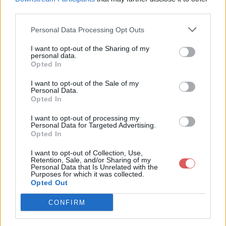
third parties.
Personal Data Processing Opt Outs
I want to opt-out of the Sharing of my
personal data.
Partager le fichier script.ahk sur
Opted In
le Web et les réseaux sociaux:
I want to opt-out of the Sale of my
Personal Data.
Opted In
I want to opt-out of processing my
Personal Data for Targeted Advertising.
Opted In
I want to opt-out of Collection, Use,
Retention, Sale, and/or Sharing of my
Personal Data that Is Unrelated with the
Télécharger le fichier script.ahk
Purposes for which it was collected.
Opted Out
CONFIRM
Télécharger script.ahk