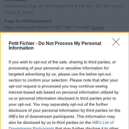
La présente page de téléchargement a été vue 1459 fois depuis
l'envoi du fichier
Page de téléchargement
https://www.petit-fichier.fr/2011/04/11/script/
Copier
Petit Fichier -
Do Not Process My Personal
Aperçu du fichier
Information
If you wish to opt-out of the sale, sharing to third parties, or
#space::

processing of your personal or sensitive information for
Send, t

targeted advertising by us, please use the below opt-out
Send, /home {Enter}

section to confirm your selection. Please note that after your
return
opt-out request is processed you may continue seeing
interest-based ads based on personal information utilized by
us or personal information disclosed to third parties prior to
your opt-out. You may separately opt-out of the further
disclosure of your personal information by third parties on the
IAB’s list of downstream participants. This information may
also be disclosed by us to third parties on the
IAB’s List of
Downstream Participants
that may further disclose it to other