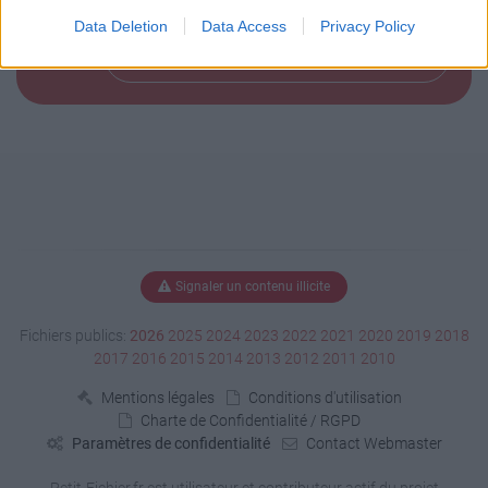
Data Deletion
Data Access
Privacy Policy
Télécharger le fichier (< 1 Ko)
Signaler un contenu illicite
Fichiers publics:
2026
2025
2024
2023
2022
2021
2020
2019
2018
2017
2016
2015
2014
2013
2012
2011
2010
Mentions légales
Conditions d'utilisation
Charte de Confidentialité / RGPD
Paramètres de confidentialité
Contact Webmaster