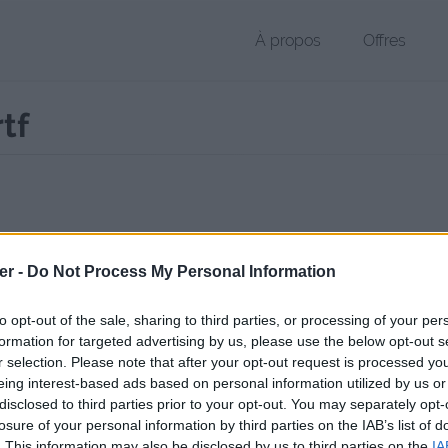
À propos
Offres
rtf
 RTF de 4 Ko (text/rtf)
er -
Do Not Process My Personal Information
hier public, envoyé le 6 avril 2011 à 19:56, depuis l'adresse IP 94.111.
 contient aucun Virus ou Malware connus - Dernière vérification: 3 jo
to opt-out of the sale, sharing to third parties, or processing of your per
ente page de téléchargement a été vue 1164 fois depuis l'envoi du fi
formation for targeted advertising by us, please use the below opt-out s
r selection. Please note that after your opt-out request is processed y
/www.petit-fichier.fr/2011/04/06/liste-lien-youtube-01/
Copier
eing interest-based ads based on personal information utilized by us or
disclosed to third parties prior to your opt-out. You may separately opt-
losure of your personal information by third parties on the IAB’s list of
ien youtube 01.rtf sur le Web et les r
. This information may also be disclosed by us to third parties on the
IA