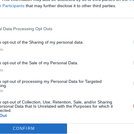
Participants
that may further disclose it to other third parties.
l Data Processing Opt Outs
o opt-out of the Sharing of my personal data.
 lien youtube 01.rtf
In
o opt-out of the Sale of my Personal Data.
In
e 01.rtf
to opt-out of processing my Personal Data for Targeted
ing.
In
o opt-out of Collection, Use, Retention, Sale, and/or Sharing
ersonal Data that Is Unrelated with the Purposes for which it
lected.
Out
CONFIRM